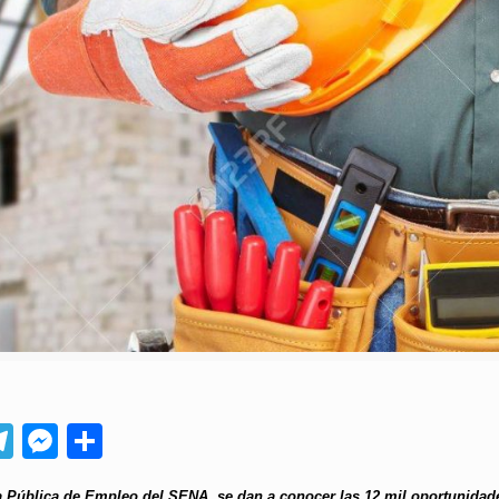
App
ebook
Telegram
Messenger
Compartir
a Pública de Empleo del SENA, se dan a conocer las 12 mil oportunidade