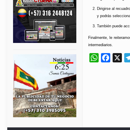
Dirigirse al recuadr
y podrás selecciona
También puede acced
Finalmente, le reiteram
intermediarios.
Whats
Fac
X