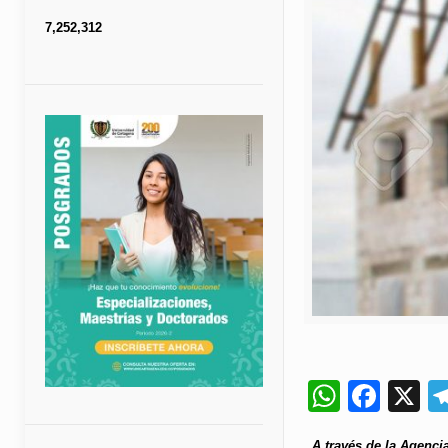
7,252,312
Whats
Fac
X
A través de la Agenci