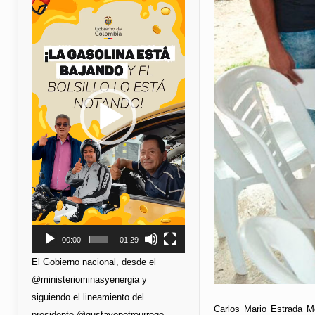
de
vídeo
00:00
01:29
El Gobierno nacional, desde el
@ministeriominasyenergia y
siguiendo el lineamiento del
Carlos Mario Estrada Mo
presidente @gustavopetrourrego,