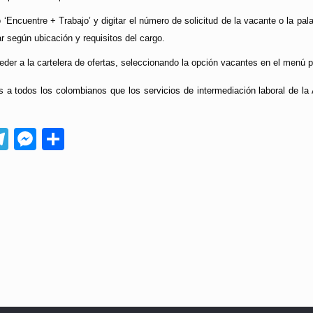
o ‘Encuentre + Trabajo’ y digitar el número de solicitud de la vacante o la pal
r según ubicación y requisitos del cargo.
er a la cartelera de ofertas, seleccionando la opción vacantes en el menú pr
os a todos los colombianos que los servicios de intermediación laboral de l
App
ebook
Telegram
Messenger
Compartir