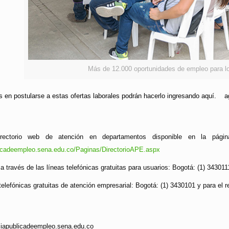
Más de 12.000 oportunidades de empleo para l
s en postularse a estas ofertas laborales podrán hacerlo ingresando aquí.
irectorio web de atención en departamentos disponible en la pági
licadeempleo.sena.edu.co/Paginas/DirectorioAPE.aspx
 a través de las líneas telefónicas gratuitas para usuarios: Bogotá: (1) 34301
telefónicas gratuitas de atención empresarial: Bogotá: (1) 3430101 y para el 
ciapublicadeempleo.sena.edu.co