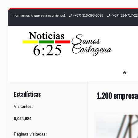
Informarnos lo que está ocurriendo!
(+57) 310-398-5095
(+57) 314-717-2
Estadísticas
1.200 empresa
Visitantes:
6,024,684
Páginas visitadas: