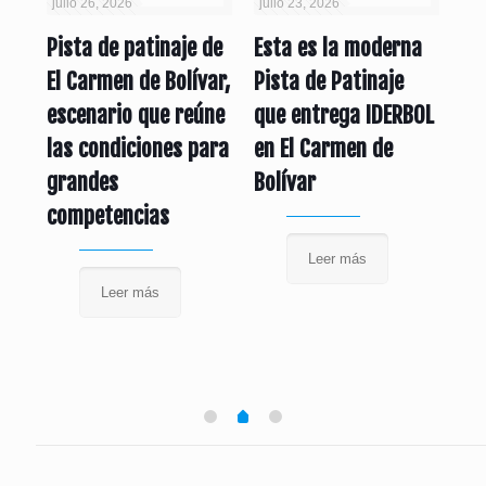
julio 26, 2026
julio 23, 2026
jul
Pista de patinaje de
Esta es la moderna
Mo
nto
El Carmen de Bolívar,
Pista de Patinaje
pu
x
escenario que reúne
que entrega IDERBOL
se
las condiciones para
en El Carmen de
la
grandes
Bolívar
competencias
Leer más
Leer más