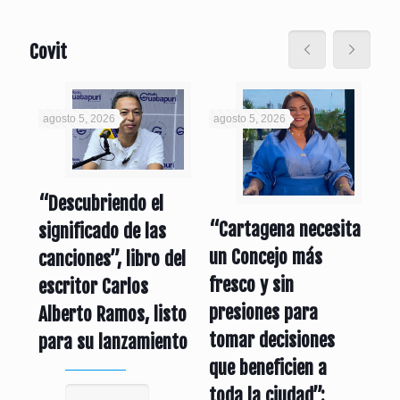
Covit
agosto 5, 2026
agosto 5, 2026
ago
“Descubriendo el
To
“Cartagena necesita
significado de las
se
un Concejo más
canciones”, libro del
la
ño
fresco y sin
escritor Carlos
re
presiones para
Alberto Ramos, listo
por
tomar decisiones
para su lanzamiento
Pa
que beneficien a
toda la ciudad”: