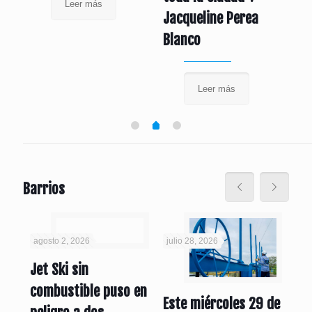
Leer más
Jacqueline Perea
Blanco
Leer más
Barrios
agosto 2, 2026
julio 28, 2026
jul
Jet Ski sin
combustible puso en
Má
Este miércoles 29 de