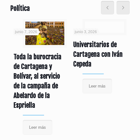
Política
junio 7, 2026
junio 3, 2026
jun
Universitarios de
Cartagena con Iván
Toda la burocracia
Re
Cepeda
de Cartagena y
 de
su
Bolívar, al servicio
Co
de la campaña de
Leer más
Ca
Abelardo de la
Ju
Espriella
li
Leer más