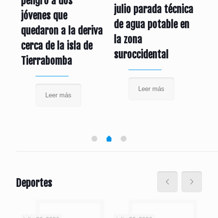
a
peligro a dos
pr
julio parada técnica
en
jóvenes que
se
de agua potable en
quedaron a la deriva
as
la zona
cerca de la isla de
ha
suroccidental
Tierrabomba
Ca
Leer más
Leer más
Deportes