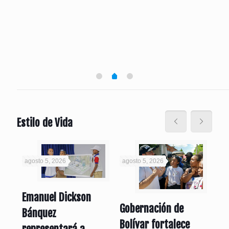
Estilo de Vida
agosto 5, 2026
agosto 5, 2026
ago
Emanuel Dickson
Gobernación de
“D
Bánquez
Bolívar fortalece
ita
si
representará a