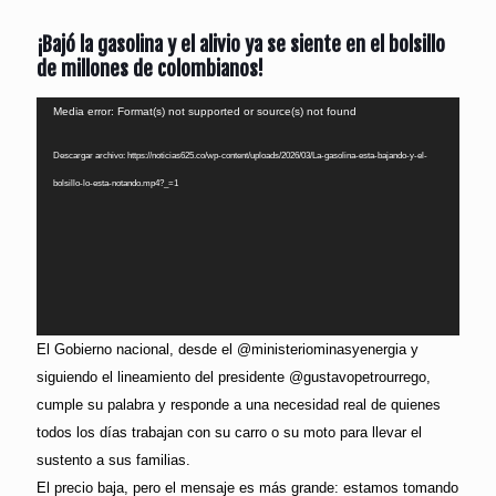
¡Bajó la gasolina y el alivio ya se siente en el bolsillo
de millones de colombianos!
Reproductor
Media error: Format(s) not supported or source(s) not found
de
Descargar archivo: https://noticias625.co/wp-content/uploads/2026/03/La-gasolina-esta-bajando-y-el-
vídeo
bolsillo-lo-esta-notando.mp4?_=1
El Gobierno nacional, desde el @ministeriominasyenergia y
siguiendo el lineamiento del presidente @gustavopetrourrego,
cumple su palabra y responde a una necesidad real de quienes
todos los días trabajan con su carro o su moto para llevar el
sustento a sus familias.
El precio baja, pero el mensaje es más grande: estamos tomando