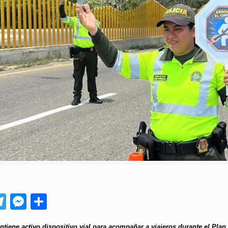
App
ebook
Telegram
Messenger
Compartir
ntiene activo dispositivo vial para acompañar a viajeros durante el Pla