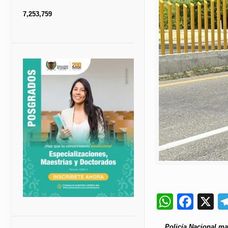
7,253,759
Whats
Fac
X
Policía Nacional ma