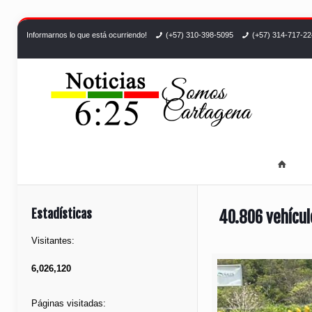
Informarnos lo que está ocurriendo!
(+57) 310-398-5095
(+57) 314-717-2
Estadísticas
40.806 vehícul
Visitantes:
6,026,120
Páginas visitadas: