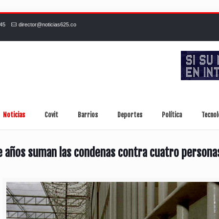
245
director@noticias625.co
Noticias
Covit
Barrios
Deportes
Política
Tecnol
 años suman las condenas contra cuatro personas