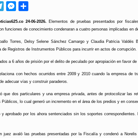
App
ebook
Telegram
Messenger
Compartir
ticias625.co 24-06-2026.
Elementos de pruebas presentados por fiscales
on funciones de conocimiento condenaran a cuatro personas implicadas en deli
ballo Torres, Delsy Selene Sánchez Camargo y Claudia Patricia Valdés 
na de Registros de Instrumentos Públicos para incurrir en actos de corrupción.
dos a 6 años de prisión por el delito de peculado por apropiación en favor de 
 relaciona con hechos ocurridos entre 2009 y 2010 cuando la empresa de tra
 de adecuar vías y construir paraderos.
ó que dos particulares y una empresa privada, antes de protocolizar las ref
 Públicos, lo cual generó un incremento en el área de los predios y en cons
 y aprobado por los ahora sentenciados sin los soportes correspondientes. E
 un juez avaló las pruebas presentadas por la Fiscalía y condenó a Norel