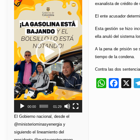
de
exanalista de crédito de 
vídeo
El ente acusador determi
Esta gestión se hizo in
ella anuló del sistema lo
A la pena de prisión se 
tiempo de la condena.
Contra las dos sentencia
Whats
Fac
X
00:00
01:29
El Gobierno nacional, desde el
@ministeriominasyenergia y
siguiendo el lineamiento del
presidente @gustavopetrourrego,