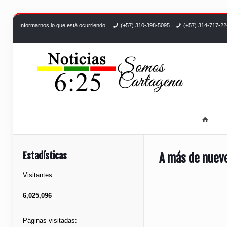
Informarnos lo que está ocurriendo!
(+57) 310-398-5095
(+57) 314-717-2
Estadísticas
A más de nueve
Visitantes:
6,025,096
Páginas visitadas: