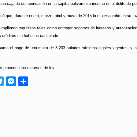
una caja de compensación en la capital bolivarense incurrió en el delito de pe
nó que, durante enero, marzo, abril y mayo de 2015 la mujer aprobó en su fa
cumpliendo requisitos tales como entregar soportes de ingresos y autorizaci
s créditos sin haberlos cancelado.
suma el pago de una multa de 3.203 salarios mínimos legales vigentes, y la
s proceden los recursos de ley.
App
ebook
Telegram
Messenger
Compartir