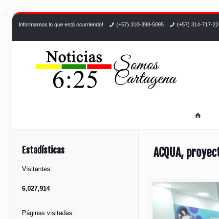
Informarnos lo que está ocurriendo!
(+57) 310-398-5095
(+57) 314-717-2
Estadísticas
ACQUA, proyect
Visitantes:
6,027,914
Páginas visitadas: