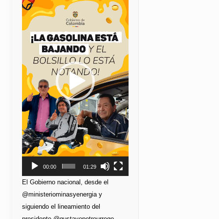
de
vídeo
00:00
01:29
El Gobierno nacional, desde el
@ministeriominasyenergia y
siguiendo el lineamiento del
presidente @gustavopetrourrego,