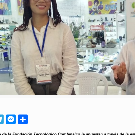
App
ebook
Telegram
Messenger
Compartir
 de la Fundación Tecnológico Comfenalco le apuestan a través de la est