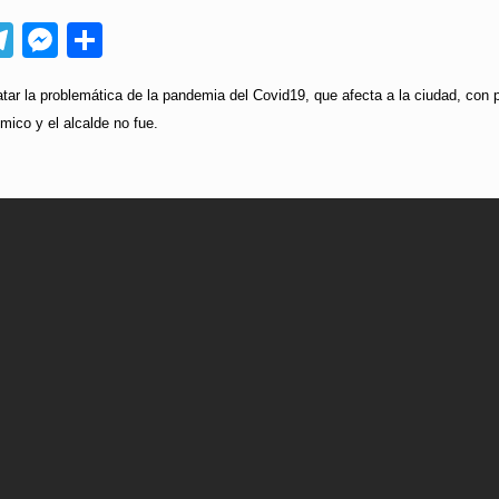
App
ebook
Telegram
Messenger
Compartir
atar la problemática de la pandemia del Covid19, que afecta a la ciudad, con
ico y el alcalde no fue.