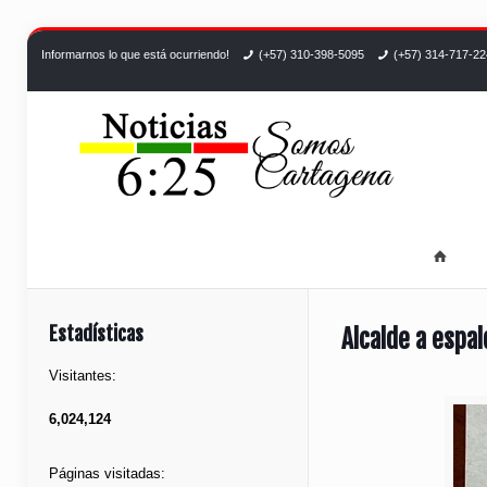
Informarnos lo que está ocurriendo!
(+57) 310-398-5095
(+57) 314-717-2
Estadísticas
Alcalde a espal
Visitantes:
6,024,124
Páginas visitadas: