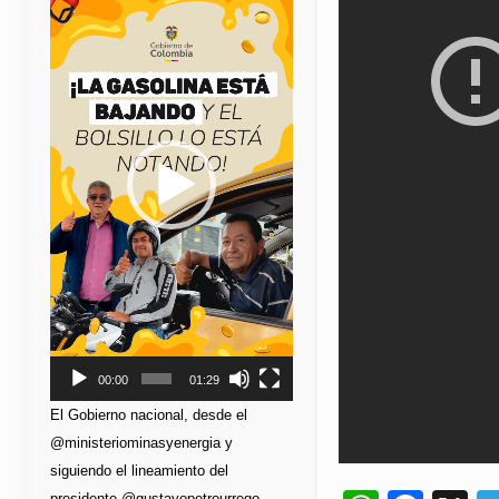
de
vídeo
00:00
01:29
El Gobierno nacional, desde el
@ministeriominasyenergia y
siguiendo el lineamiento del
presidente @gustavopetrourrego,