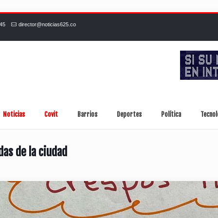
245
director@noticias625.co
Noticias
Covit
Barrios
Deportes
Política
Tecnol
das de la ciudad