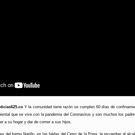
ticias625.co
Y la comunidad tiene razón se cumplen 60 días de confinamien
iental que se vive con la pandemia del Coronavirus y son muchos los padre
ner a su hogar y dar de comer a sus hijos.
tes del barrio Nariño, en las faldas del Cerro de la Popa, le recuerdan al al