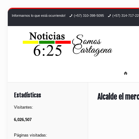
Informarnos lo que está ocurriendo!
(+57) 310-398-5095
(+57) 314-717-2
Estadísticas
Alcalde el mer
Visitantes:
6,026,507
Páginas visitadas: