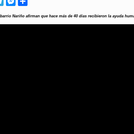
App
ebook
Telegram
Messenger
Compartir
barrio Nariño afirman que hace más de 40 días recibieron la ayuda human