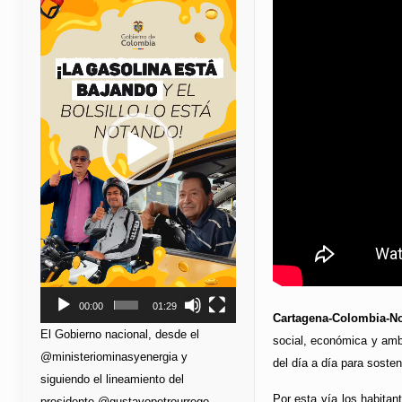
de
vídeo
00:00
01:29
Cartagena-Colombia-No
El Gobierno nacional, desde el
social, económica y amb
@ministeriominasyenergia y
del día a día para soste
siguiendo el lineamiento del
Por esta vía los habitan
presidente @gustavopetrourrego,