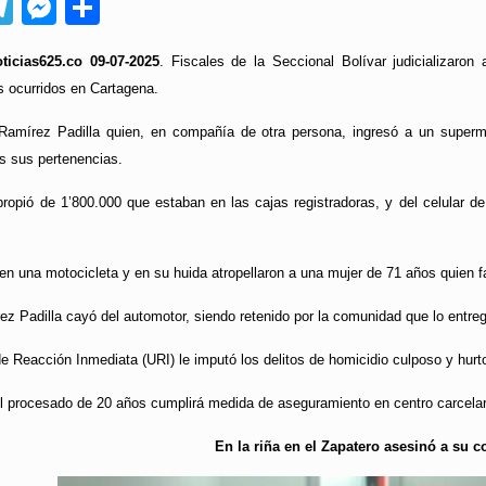
App
ebook
Telegram
Messenger
Compartir
ticias625.co 09-07-2025
. Fiscales de la Seccional Bolívar judicializaro
s ocurridos en Cartagena.
Ramírez Padilla quien, en compañía de otra persona, ingresó a un superme
s sus pertenencias.
propió de 1’800.000 que estaban en las cajas registradoras, y del celular
 una motocicleta y en su huida atropellaron a una mujer de 71 años quien fal
ez Padilla cayó del automotor, siendo retenido por la comunidad que lo entreg
de Reacción Inmediata (URI) le imputó los delitos de homicidio culposo y hurt
 el procesado de 20 años cumplirá medida de aseguramiento en centro carcelar
En la riña en el Zapatero asesinó a su