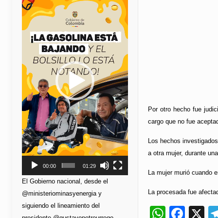
de
vídeo
Por otro hecho fue judic
cargo que no fue aceptad
Los hechos investigados 
a otra mujer, durante una
00:00
01:29
La mujer murió cuando er
El Gobierno nacional, desde el
La procesada fue afecta
@ministeriominasyenergia y
siguiendo el lineamiento del
Whats
Fac
X
presidente @gustavopetrourrego,