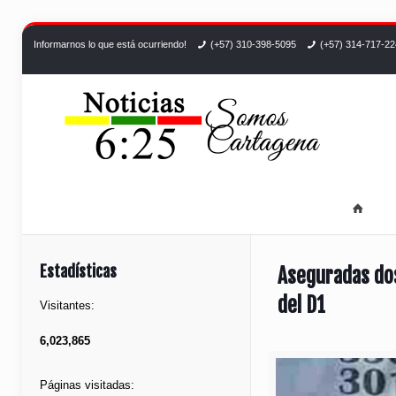
Informarnos lo que está ocurriendo!
(+57) 310-398-5095
(+57) 314-717-2
Estadísticas
Aseguradas dos
del D1
Visitantes:
6,023,865
Páginas visitadas: