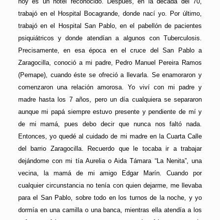
hoy es un hotel reconocido. Después, en la década del 70,
trabajó en el Hospital Bocagrande, donde nací yo. Por último,
trabajó en el Hospital San Pablo, en el pabellón de pacientes
psiquiátricos y donde atendían a algunos con Tuberculosis.
Precisamente, en esa época en el cruce del San Pablo a
Zaragocilla, conoció a mi padre, Pedro Manuel Pereira Ramos
(Pemape), cuando éste se ofreció a llevarla. Se enamoraron y
comenzaron una relación amorosa. Yo viví con mi padre y
madre hasta los 7 años, pero un día cualquiera se separaron
aunque mi papá siempre estuvo presente y pendiente de mí y
de mi mamá, pues debo decir que nunca nos faltó nada.
Entonces, yo quedé al cuidado de mi madre en la Cuarta Calle
del barrio Zaragocilla. Recuerdo que le tocaba ir a trabajar
dejándome con mi tía Aurelia o Aida Támara “La Nenita”, una
vecina, la mamá de mi amigo Edgar Marín. Cuando por
cualquier circunstancia no tenía con quien dejarme, me llevaba
para el San Pablo, sobre todo en los turnos de la noche, y yo
dormía en una camilla o una banca, mientras ella atendía a los