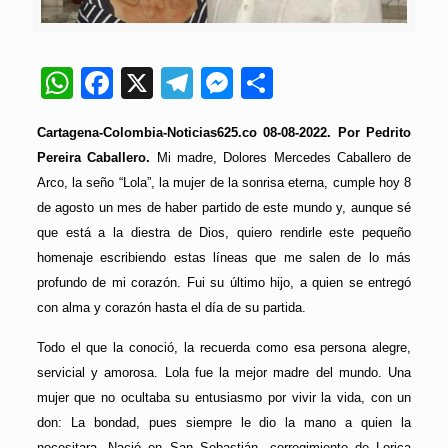
WhatsApp
Facebook
X
Telegram
Messenger
Compartir
Cartagena-Colombia-Noticias625.co 08-08-2022. Por Pedrito
Pereira Caballero.
Mi madre, Dolores Mercedes Caballero de
Arco, la seño “Lola”, la mujer de la sonrisa eterna, cumple hoy 8
de agosto un mes de haber partido de este mundo y, aunque sé
que está a la diestra de Dios, quiero rendirle este pequeño
homenaje escribiendo estas líneas que me salen de lo más
profundo de mi corazón. Fui su último hijo, a quien se entregó
con alma y corazón hasta el día de su partida.
Todo el que la conoció, la recuerda como esa persona alegre,
servicial y amorosa. Lola fue la mejor madre del mundo. Una
mujer que no ocultaba su entusiasmo por vivir la vida, con un
don: La bondad, pues siempre le dio la mano a quien la
necesitara. Nació en San Sebastián, corregimiento de Lorica