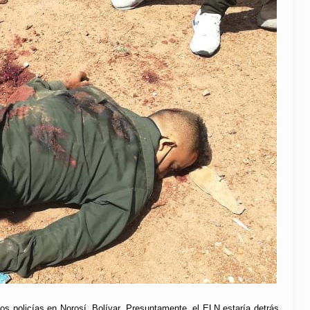
dos policías en Norosí, Bolívar. Presuntamente, el ELN estaría detrás