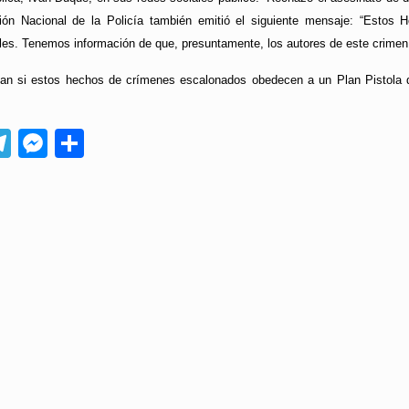
ción Nacional de la Policía también emitió el siguiente mensaje: “Estos 
ales. Tenemos información de que, presuntamente, los autores de este crimen 
gan si estos hechos de crímenes escalonados obedecen a un Plan Pistola d
App
ebook
Telegram
Messenger
Compartir