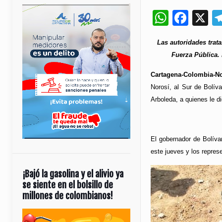
Whats
Fac
X
Las autoridades trat
Fuerza Pública. 
Cartagena-Colombia-No
Norosí, al Sur de Bolív
Arboleda, a quienes le d
El gobernador de Bolívar
este jueves y los repres
¡Bajó la gasolina y el alivio ya
se siente en el bolsillo de
millones de colombianos!
Reproductor