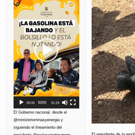
de
vídeo
00:00
01:29
El Gobierno nacional, desde el
@ministeriominasyenergia y
siguiendo el lineamiento del
El presidente de la repú
presidente @gustavopetrourrego,