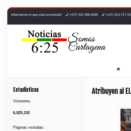
Informarnos lo que está ocurriendo!
(+57) 310-398-5095
(+57) 314-717-2
Estadísticas
Atribuyen al EL
Visitantes:
6,025,152
Páginas visitadas: