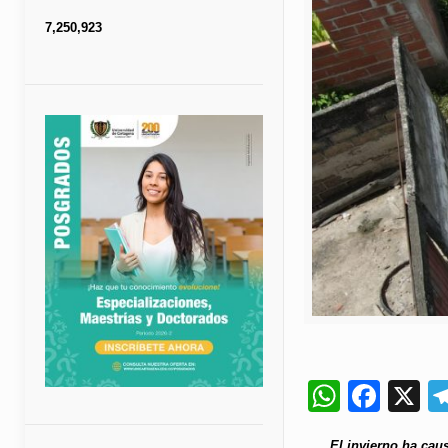
7,250,923
Whats
Fac
X
El invierno ha cau