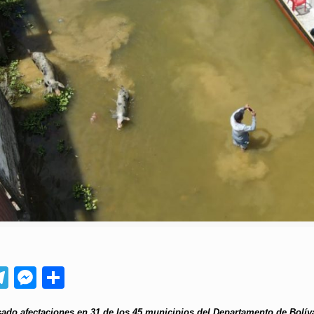
App
ebook
Telegram
Messenger
Compartir
sado afectaciones en 31 de los 45 municipios del Departamento de Bolív