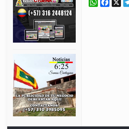
Whats
Fac
X