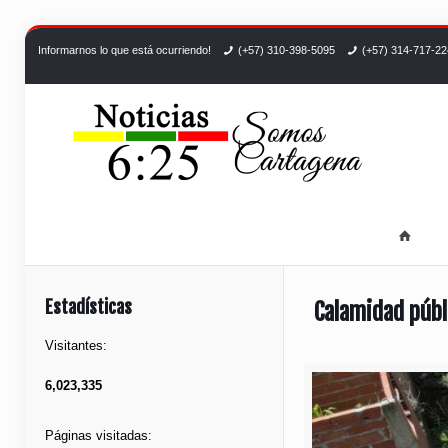
Informarnos lo que está ocurriendo!
(+57) 310-398-5095
(+57) 314-717-2
Estadísticas
Calamidad públ
Visitantes:
6,023,335
Páginas visitadas: