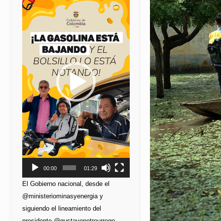
de
vídeo
00:00
01:29
El Gobierno nacional, desde el
@ministeriominasyenergia y
siguiendo el lineamiento del
presidente @gustavopetrourrego,