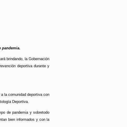
de pandemia.
stará brindando, la Gobernación
prevención deportiva durante y
rá a la comunidad deportiva con
ología Deportiva.
empo de pandemia y sobretodo
ntan bien informados y con la