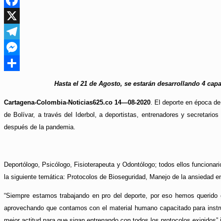
Facebook
X
Telegram
Messenger
Compartir
Hasta el 21 de Agosto, se estarán desarrollando 4 cap
Cartagena-Colombia-Noticias625.co 14—08-2020
. El deporte en época de
de Bolívar, a través del Iderbol, a deportistas, entrenadores y secretario
después de la pandemia.
Deportólogo, Psicólogo, Fisioterapeuta y Odontólogo; todos ellos funcionari
la siguiente temática: Protocolos de Bioseguridad, Manejo de la ansiedad
“Siempre estamos trabajando en pro del deporte, por eso hemos querido 
aprovechando que contamos con el material humano capacitado para instru
mejor actitud para que sigan entrenando con todos los protocolos exigidos” 