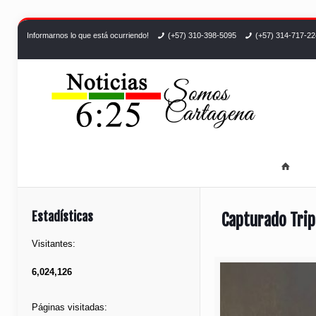
Informarnos lo que está ocurriendo!
(+57) 310-398-5095
(+57) 314-717-2
Estadísticas
Capturado Tripl
Visitantes:
6,024,126
Páginas visitadas: