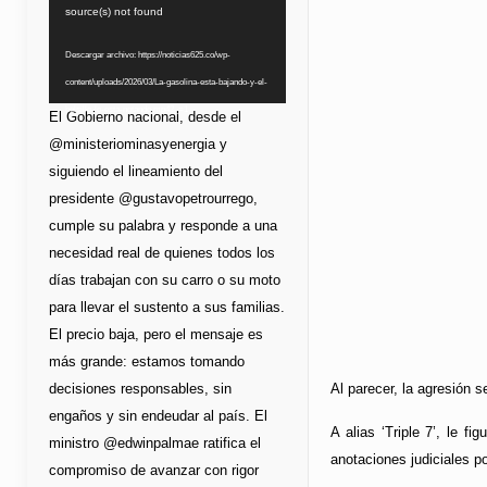
de
source(s) not found
vídeo
Descargar archivo: https://noticias625.co/wp-
content/uploads/2026/03/La-gasolina-esta-bajando-y-el-
bolsillo-lo-esta-notando.mp4?_=1
El Gobierno nacional, desde el
@ministeriominasyenergia y
siguiendo el lineamiento del
presidente @gustavopetrourrego,
cumple su palabra y responde a una
necesidad real de quienes todos los
días trabajan con su carro o su moto
para llevar el sustento a sus familias.
El precio baja, pero el mensaje es
más grande: estamos tomando
decisiones responsables, sin
Al parecer, la agresión 
engaños y sin endeudar al país. El
A alias ‘Triple 7’, le f
ministro @edwinpalmae ratifica el
anotaciones judiciales po
compromiso de avanzar con rigor