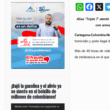
Whats
Fac
X
Alias ‘Triple 7’ atentó
con arma 
Cartagena-Colombia-No
homicidio y porte ilegal
Más de 40 horas de video
de intolerancia en el que
¡Bajó la gasolina y el alivio ya
se siente en el bolsillo de
millones de colombianos!
Reproductor
Media error: Format(s) not supported or