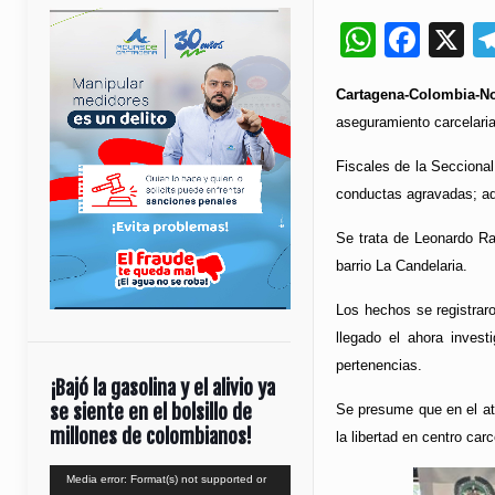
Whats
Fac
X
Cartagena-Colombia-No
aseguramiento carcelari
Fiscales de la Seccional
conductas agravadas; ade
Se trata de Leonardo Raf
barrio La Candelaria.
Los hechos se registrar
llegado el ahora invest
pertenencias.
¡Bajó la gasolina y el alivio ya
se siente en el bolsillo de
Se presume que en el atr
millones de colombianos!
la libertad en centro carc
Reproductor
Media error: Format(s) not supported or