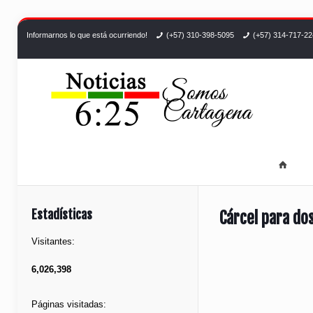
Informarnos lo que está ocurriendo!
(+57) 310-398-5095
(+57) 314-717-2
Estadísticas
Cárcel para do
Visitantes:
6,026,398
Páginas visitadas: