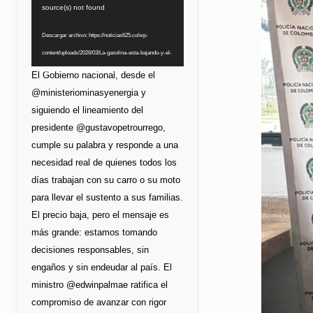
de
source(s) not found
vídeo
Descargar archivo: https://noticias625.co/wp-
content/uploads/2026/03/La-gasolina-esta-bajando-y-el-
bolsillo-lo-esta-notando.mp4?_=1
El Gobierno nacional, desde el
@ministeriominasyenergia y
siguiendo el lineamiento del
presidente @gustavopetrourrego,
cumple su palabra y responde a una
necesidad real de quienes todos los
días trabajan con su carro o su moto
para llevar el sustento a sus familias.
El precio baja, pero el mensaje es
más grande: estamos tomando
decisiones responsables, sin
engaños y sin endeudar al país. El
ministro @edwinpalmae ratifica el
compromiso de avanzar con rigor