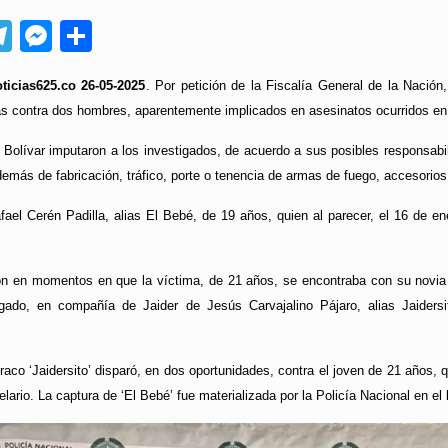
App
ebook
Telegram
Messenger
Compartir
ticias625.co 26-05-2025
. Por petición de la Fiscalía General de la Nació
as contra dos hombres, aparentemente implicados en asesinatos ocurridos en
 Bolívar imputaron a los investigados, de acuerdo a sus posibles responsabili
más de fabricación, tráfico, porte o tenencia de armas de fuego, accesorios
ael Cerén Padilla, alias El Bebé, de 19 años, quien al parecer, el 16 de ene
on en momentos en que la víctima, de 21 años, se encontraba con su novia 
igado, en compañía de Jaider de Jesús Carvajalino Pájaro, alias Jaidersi
aco ‘Jaidersito’ disparó, en dos oportunidades, contra el joven de 21 años, 
elario. La captura de ‘El Bebé’ fue materializada por la Policía Nacional en el 