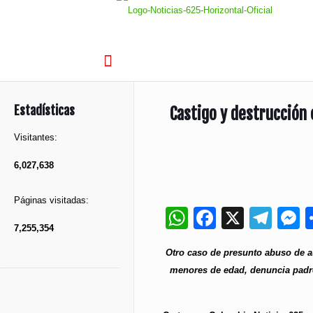
Estadísticas
Castigo y destrucción
Visitantes:
6,027,638
Páginas visitadas:
WhatsApp
Faceboo
X
Tel
M
7,255,354
Otro caso de presunto abuso de au
menores de edad, denuncia padre 