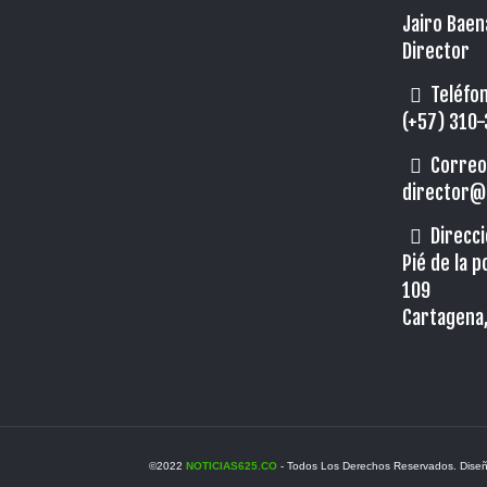
Jairo Baen
Director
Teléfon
(+57) 310
Correo
director@
Direcci
Pié de la 
109
Cartagena,
©2022
NOTICIAS625.CO
- Todos Los Derechos Reservados. Dise