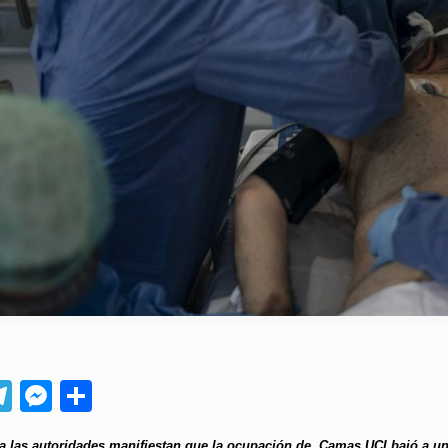
App
ebook
Telegram
Messenger
Compartir
a las autoridades manifiestan que la ocupación de Camas UCI bajó a u