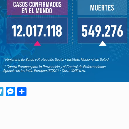
App
ebook
Telegram
Messenger
Compartir