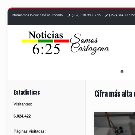
Informarnos lo que está ocurriendo!
(+57) 310-398-5095
(+57) 314-717-2
Estadísticas
Cifra más alta
Visitantes:
6,024,422
Páginas visitadas: