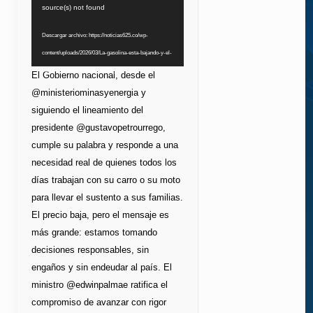
de
source(s) not found
vídeo
Descargar archivo: https://noticias625.co/wp-
content/uploads/2026/03/La-gasolina-esta-bajando-y-el-
bolsillo-lo-esta-notando.mp4?_=1
El Gobierno nacional, desde el
@ministeriominasyenergia y
siguiendo el lineamiento del
presidente @gustavopetrourrego,
cumple su palabra y responde a una
necesidad real de quienes todos los
días trabajan con su carro o su moto
para llevar el sustento a sus familias.
El precio baja, pero el mensaje es
más grande: estamos tomando
decisiones responsables, sin
engaños y sin endeudar al país. El
ministro @edwinpalmae ratifica el
compromiso de avanzar con rigor