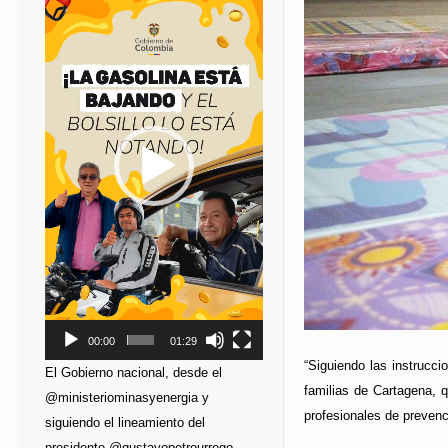
de
vídeo
00:00
01:29
“Siguiendo las instrucc
El Gobierno nacional, desde el
familias de Cartagena, q
@ministeriominasyenergia y
profesionales de prevenc
siguiendo el lineamiento del
presidente @gustavopetrourrego,