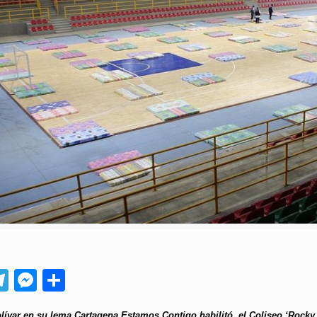
App
ebook
Telegram
Messenger
Compartir
ívar en su lema Cartagena Estamos Contigo habilitó el Coliseo ‘Rocky V