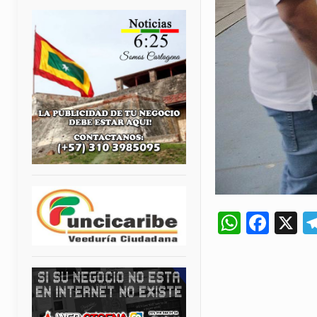
Whats
Fac
X