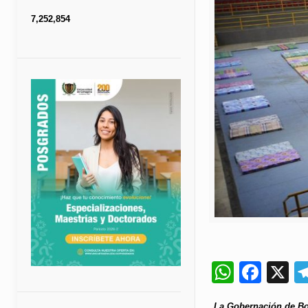
7,252,854
Whats
Fac
X
La Gobernación de Bol