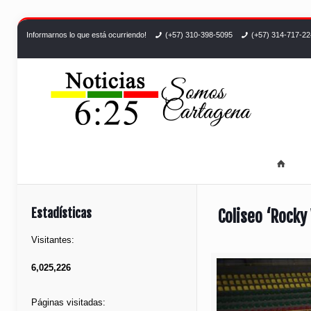
Informarnos lo que está ocurriendo!
(+57) 310-398-5095
(+57) 314-717-2
Estadísticas
Coliseo ‘Rocky
Visitantes:
6,025,226
Páginas visitadas: