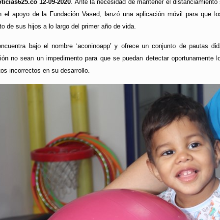
ticias625.co 12-09-2020
. Ante la necesidad de mantener el distanciamiento 
 el apoyo de la Fundación Vased, lanzó una aplicación móvil para que los
o de sus hijos a lo largo del primer año de vida.
ncuentra bajo el nombre ‘aconinoapp’ y ofrece un conjunto de pautas didá
ón no sean un impedimento para que se puedan detectar oportunamente los
os incorrectos en su desarrollo.