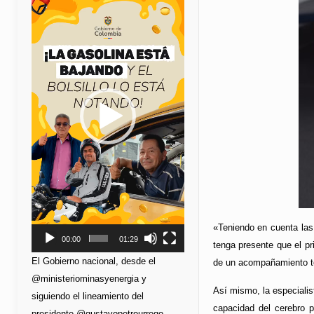
de
vídeo
«Teniendo en cuenta las
00:00
01:29
tenga presente que el pr
El Gobierno nacional, desde el
de un acompañamiento ter
@ministeriominasyenergia y
Así mismo, la especialis
siguiendo el lineamiento del
capacidad del cerebro p
presidente @gustavopetrourrego,