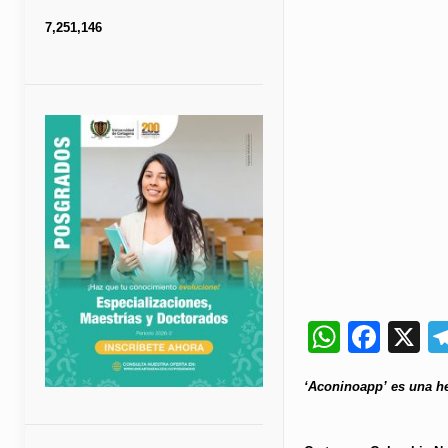
7,251,146
Whats
Fac
X
‘Aconinoapp’ es una her