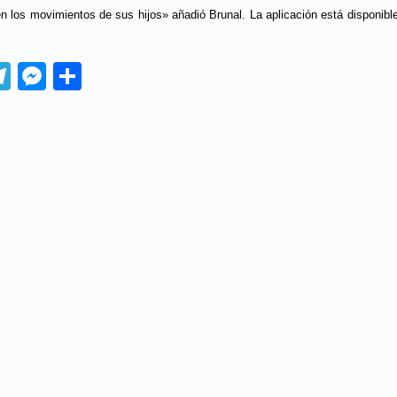
n los movimientos de sus hijos» añadió Brunal. La aplicación está disponible
App
ebook
Telegram
Messenger
Compartir