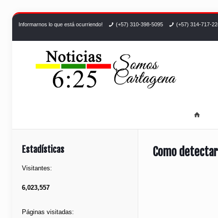
Informarnos lo que está ocurriendo!
(+57) 310-398-5095
(+57) 314-717-2
Estadísticas
Como detectar
Visitantes:
6,023,557
Páginas visitadas: