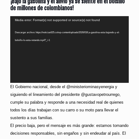
¡Bajó la gasolina y el alivio ya se siente en el bolsillo
de millones de colombianos!
Reproductor
Media error: Format(s) not supported or source(s) not found
de
Descargar archivo: https://noticias625.co/wp-content/uploads/2026/03/La-gasolina-esta-bajando-y-el-
vídeo
bolsillo-lo-esta-notando.mp4?_=1
El Gobierno nacional, desde el @ministeriominasyenergia y
siguiendo el lineamiento del presidente @gustavopetrourrego,
cumple su palabra y responde a una necesidad real de quienes
todos los días trabajan con su carro o su moto para llevar el
sustento a sus familias.
El precio baja, pero el mensaje es más grande: estamos tomando
decisiones responsables, sin engaños y sin endeudar al país. El