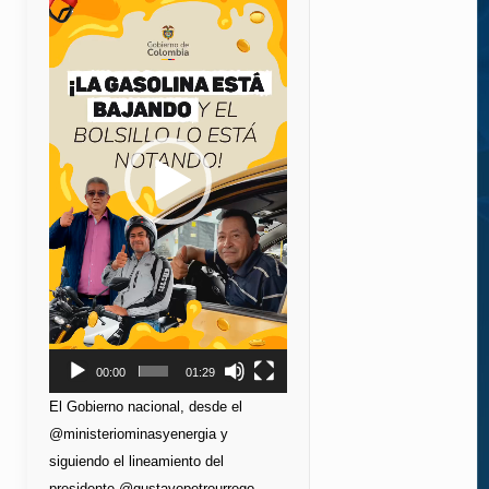
de
vídeo
00:00
01:29
El Gobierno nacional, desde el
@ministeriominasyenergia y
siguiendo el lineamiento del
presidente @gustavopetrourrego,