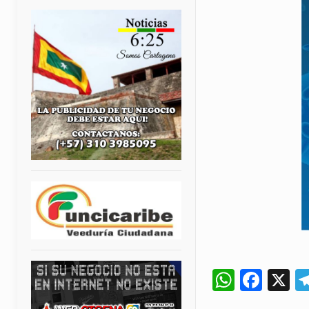
Whats
Fac
X