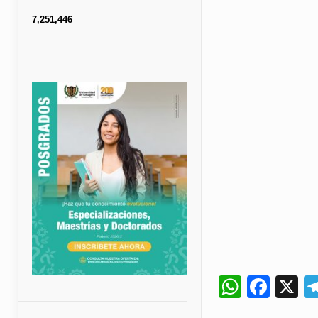
7,251,446
Whats
Fac
X