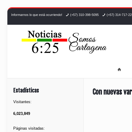
Informarnos lo que está ocurriendo!
(+57) 310-398-5095
(+57) 314-717-2
Estadísticas
Con nuevas var
Visitantes:
6,023,849
Páginas visitadas: