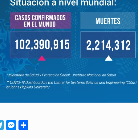
App
ebook
Telegram
Messenger
Compartir