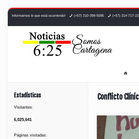
Informarnos lo que está ocurriendo!
(+57) 310-398-5095
(+57) 314-717-2
Estadísticas
Conflicto Clín
Visitantes:
6,025,641
Páginas visitadas: