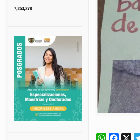
7,253,278
Whats
Fac
X