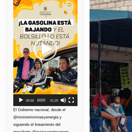
de
vídeo
00:00
01:29
El Gobierno nacional, desde el
@ministeriominasyenergia y
siguiendo el lineamiento del
presidente @gustavopetrourrego,