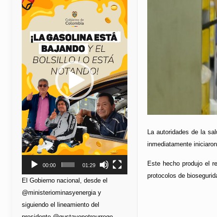
de
vídeo
La autoridades de la sal
inmediatamente iniciaron 
Este hecho produjo el r
00:00
01:29
protocolos de biosegurid
El Gobierno nacional, desde el
@ministeriominasyenergia y
siguiendo el lineamiento del
presidente @gustavopetrourrego,