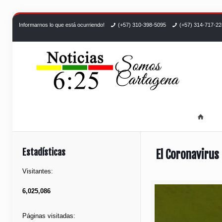
Informarnos lo que está ocurriendo!
(+57) 310-398-5095
(+57) 314-717-2
Estadísticas
El Coronavirus
Visitantes:
6,025,086
Páginas visitadas: