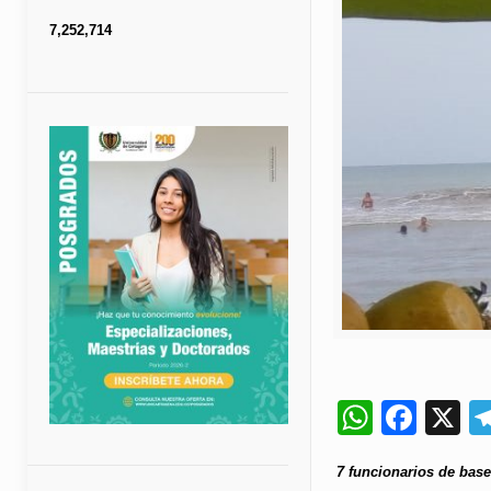
7,252,714
Whats
Fac
X
7 funcionarios de bas