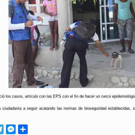
ó los casos, artículo con las EPS con el fin de hacer un cerco epidemiológic
a ciudadanía a seguir acatando las normas de bioseguridad establecidas, 
App
ebook
Telegram
Messenger
Compartir