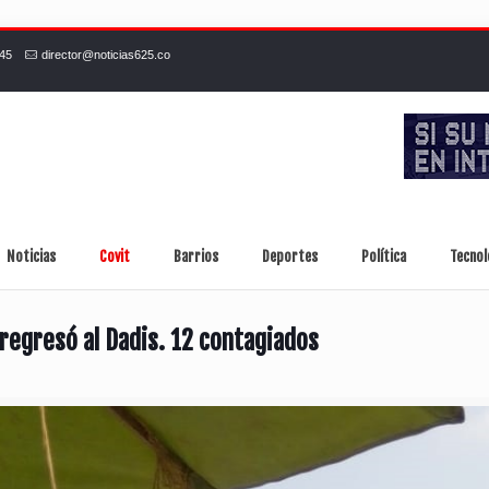
245
director@noticias625.co
Noticias
Covit
Barrios
Deportes
Política
Tecnol
 regresó al Dadis. 12 contagiados