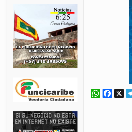
Whats
Fac
X