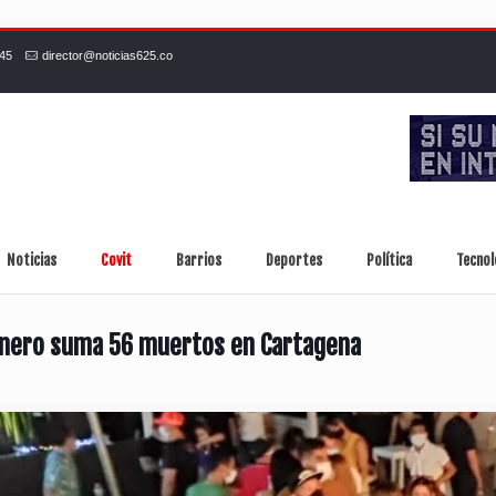
245
director@noticias625.co
Noticias
Covit
Barrios
Deportes
Política
Tecnol
 enero suma 56 muertos en Cartagena