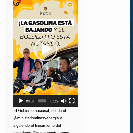
de
vídeo
00:00
01:29
El Gobierno nacional, desde el
@ministeriominasyenergia y
siguiendo el lineamiento del
presidente @gustavopetrourrego,