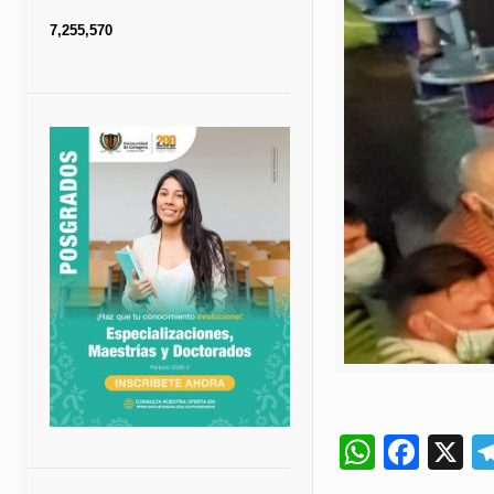
7,255,570
Whats
Fac
X