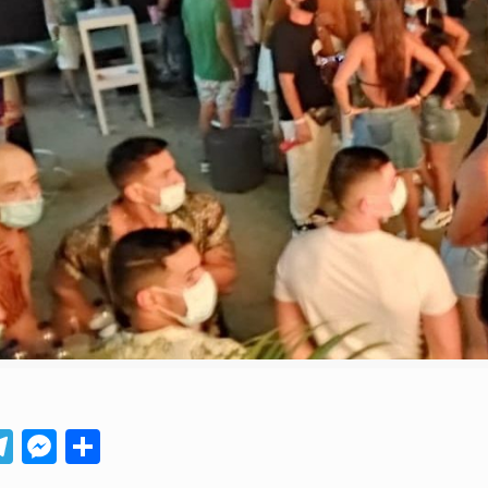
App
ebook
Telegram
Messenger
Compartir