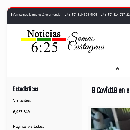
Informarnos lo que está ocurriendo!
(+57) 310-398-5095
(+57) 314-717-2
Estadísticas
El Covid19 en
Visitantes:
6,027,849
Páginas visitadas: