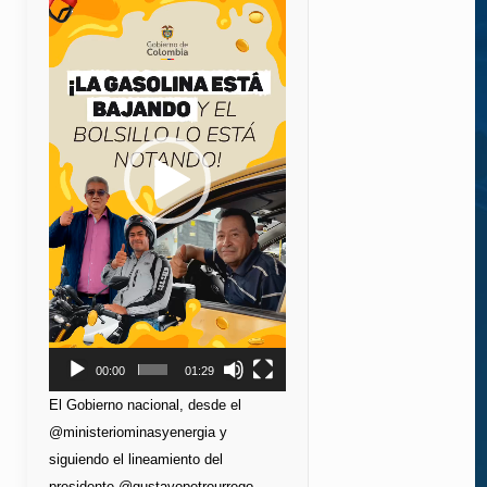
de
vídeo
00:00
01:29
El Gobierno nacional, desde el
@ministeriominasyenergia y
siguiendo el lineamiento del
presidente @gustavopetrourrego,