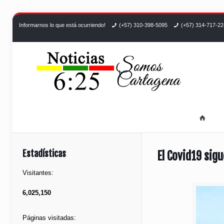
Informarnos lo que está ocurriendo!
(+57) 310-398-5095
(+57) 314-717-2
Estadísticas
El Covid19 sig
Visitantes:
6,025,150
Páginas visitadas: