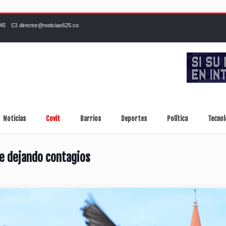
245
director@noticias625.co
Noticias
Covit
Barrios
Deportes
Política
Tecnol
ue dejando contagios