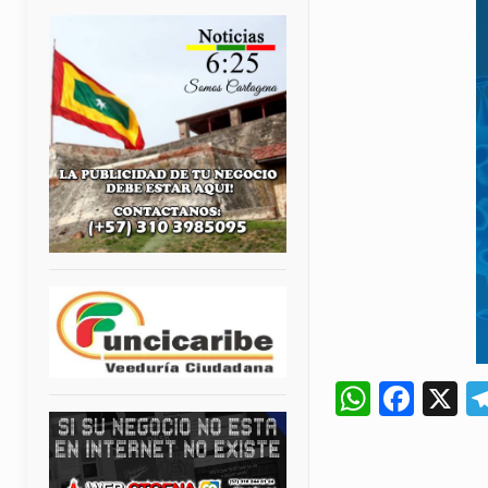
Whats
Fac
X