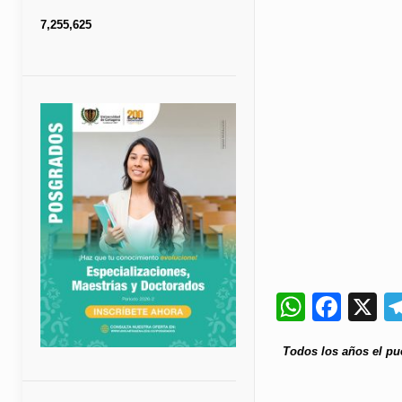
7,255,625
Whats
Fac
X
Todos los años el pue