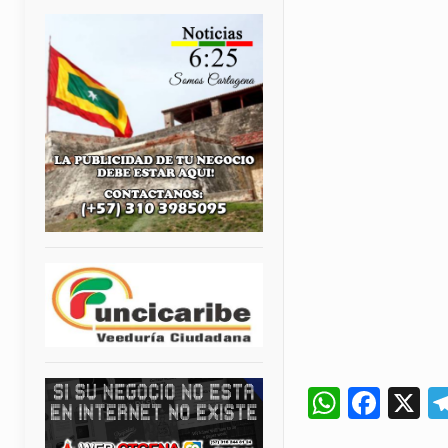
Whats
Fac
X