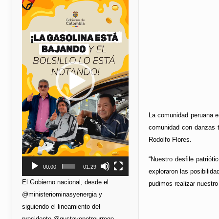
de
vídeo
La comunidad peruana en 
comunidad con danzas tr
Rodolfo Flores.
“Nuestro desfile patrió
00:00
01:29
exploraron las posibilid
El Gobierno nacional, desde el
pudimos realizar nuestro
@ministeriominasyenergia y
siguiendo el lineamiento del
presidente @gustavopetrourrego,