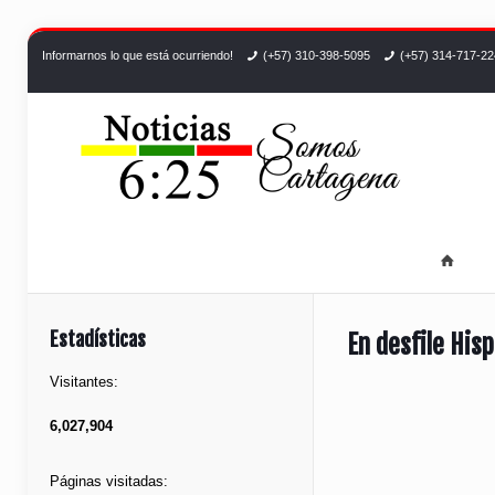
Informarnos lo que está ocurriendo!
(+57) 310-398-5095
(+57) 314-717-2
Estadísticas
En desfile His
Visitantes:
6,027,904
Páginas visitadas: