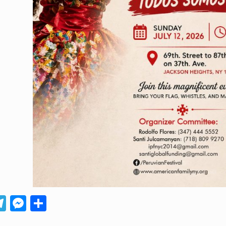
App
ebook
Telegram
Messenger
Compartir