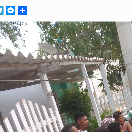
App
ebook
Telegram
Messenger
Compartir