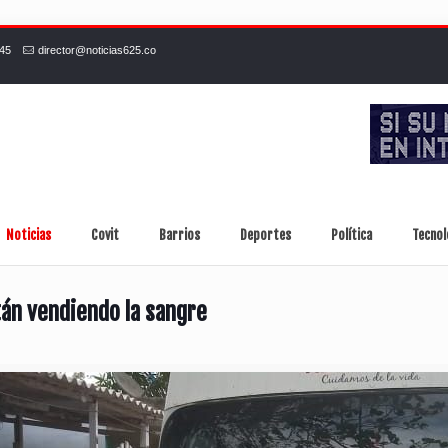
245
director@noticias625.co
Noticias
Covit
Barrios
Deportes
Política
Tecnol
tán vendiendo la sangre