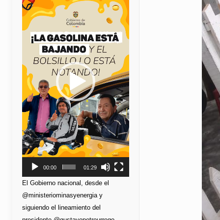
de
vídeo
00:00
01:29
El Gobierno nacional, desde el
@ministeriominasyenergia y
siguiendo el lineamiento del
presidente @gustavopetrourrego,