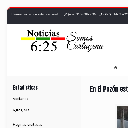
Informarnos lo que está ocurriendo!
(+57) 310-398-5095
(+57) 314-717-2
Estadísticas
En El Pozón es
Visitantes:
6,023,327
Páginas visitadas: