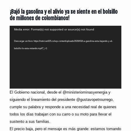
¡Bajó la gasolina y el alivio ya se siente en el bolsillo
de millones de colombianos!
Reproductor
Media error: Format(s) not supported or source(s) not found
de
Descargar archivo: https://noticias625.co/wp-content/uploads/2026/03/La-gasolina-esta-bajando-y-el-
vídeo
bolsillo-lo-esta-notando.mp4?_=1
El Gobierno nacional, desde el @ministeriominasyenergia y
siguiendo el lineamiento del presidente @gustavopetrourrego,
cumple su palabra y responde a una necesidad real de quienes
todos los días trabajan con su carro o su moto para llevar el
sustento a sus familias.
El precio baja, pero el mensaje es más grande: estamos tomando