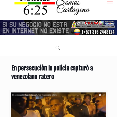
En persecuciòn la policia capturò a
venezolano ratero