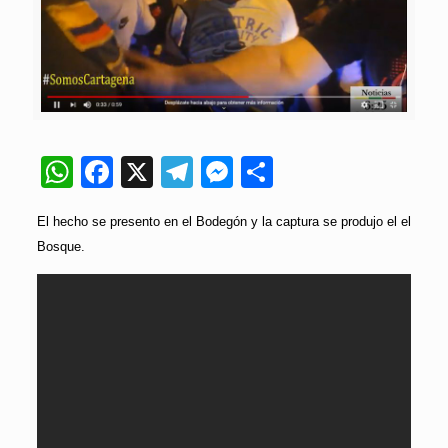
WhatsApp
Facebook
X
Telegram
Messenger
Compartir
El hecho se presento en el Bodegón y la captura se produjo el el
Bosque.