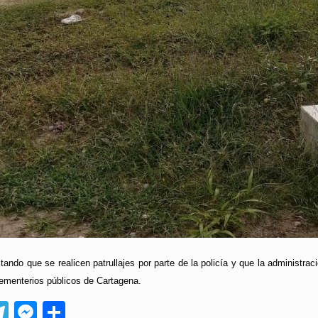
tando que se realicen patrullajes por parte de la policía y que la administra
cementerios públicos de Cartagena.
App
ebook
Telegram
Messenger
Compartir