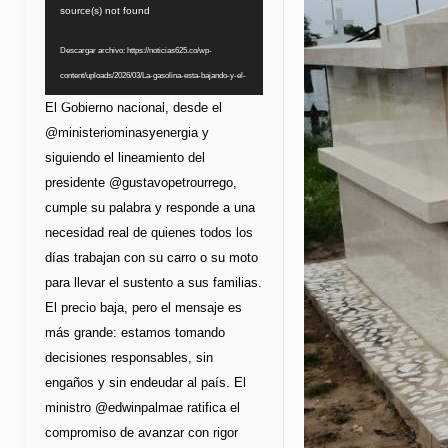
de
source(s) not found
vídeo
Descargar archivo: https://noticias625.co/wp-
content/uploads/2026/03/La-gasolina-esta-bajando-y-el-
bolsillo-lo-esta-notando.mp4?_=1
El Gobierno nacional, desde el
@ministeriominasyenergia y
siguiendo el lineamiento del
presidente @gustavopetrourrego,
cumple su palabra y responde a una
necesidad real de quienes todos los
días trabajan con su carro o su moto
para llevar el sustento a sus familias.
El precio baja, pero el mensaje es
más grande: estamos tomando
decisiones responsables, sin
engaños y sin endeudar al país. El
ministro @edwinpalmae ratifica el
compromiso de avanzar con rigor