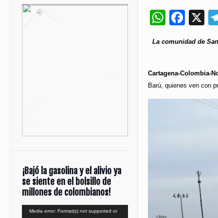
Whats
Fac
X
La comunidad de Santa
Cartagena-Colombia-Not
Barú, quienes ven con p
¡Bajó la gasolina y el alivio ya
se siente en el bolsillo de
millones de colombianos!
Reproductor
Media error: Format(s) not supported or