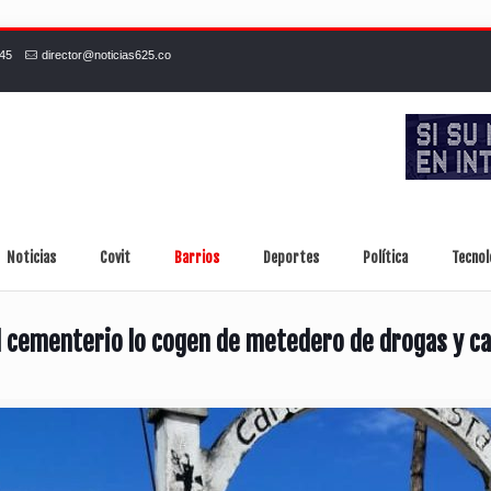
245
director@noticias625.co
Noticias
Covit
Barrios
Deportes
Política
Tecnol
l cementerio lo cogen de metedero de drogas y c