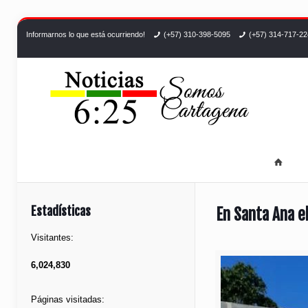
Informarnos lo que está ocurriendo!
(+57) 310-398-5095
(+57) 314-717-2
Estadísticas
En Santa Ana e
Visitantes:
6,024,830
Páginas visitadas: