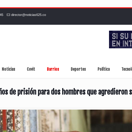
245
director@noticias625.co
Noticias
Covit
Barrios
Deportes
Política
Tecnol
ños de prisión para dos hombres que agredieron s