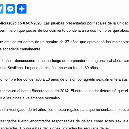
App
ebook
Telegram
Messenger
Compartir
ticias625.co 03-07-2026
. Las pruebas presentadas por fiscales de la Unidad
, permitieron que jueces de conocimiento condenaran a dos hombres que abus
ue emitida en contra de un hombre de 37 años que aprovechó los momentos 
e accederla carnalmente.
de 7 años, denunciaron el hecho luego de sorprender en flagrancia al ahora 
io La Sevillana. La pena de prisión impuesta fue de 30 años.
ro hombre fue condenado a 18 años de prisión por agredir sexualmente a sus 
rieron en el barrio Bicentenario, en 2014. El ente acusador determinó que e
er a las niñas a vejámenes sexuales.
e el investigado, de 54 años, les ofrecía regalos para que no contaran lo s
estigados fueron encontrados responsables de delitos como actos sexual
agravadas. Contra estas decisiones proceden los recursos de ley.