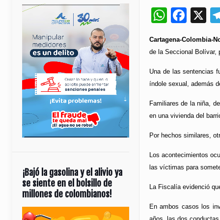
Whats
Fac
X
Cartagena-Colombia-No
de la Seccional Bolívar
Una de las sentencias f
índole sexual, además d
Familiares de la niña, 
en una vivienda del barr
Por hechos similares, ot
Los acontecimientos ocur
las víctimas para somet
¡Bajó la gasolina y el alivio ya
se siente en el bolsillo de
La Fiscalía evidenció qu
millones de colombianos!
En ambos casos los inv
Reproductor
años, las dos conductas 