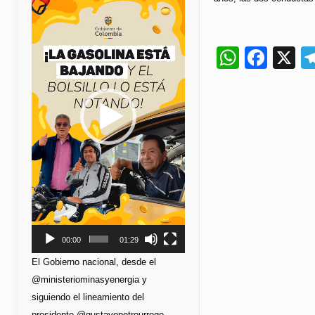
de
vídeo
Whats
Fac
X
00:00
01:29
El Gobierno nacional, desde el
@ministeriominasyenergia y
siguiendo el lineamiento del
presidente @gustavopetrourrego,