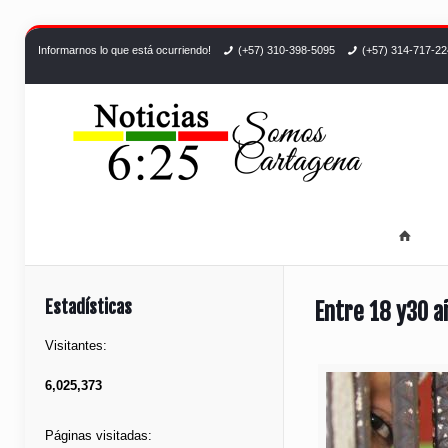
Informarnos lo que está ocurriendo!
(+57) 310-398-5095
(+57) 314-717-2
Estadísticas
Entre 18 y30 a
Visitantes:
6,025,373
Páginas visitadas: