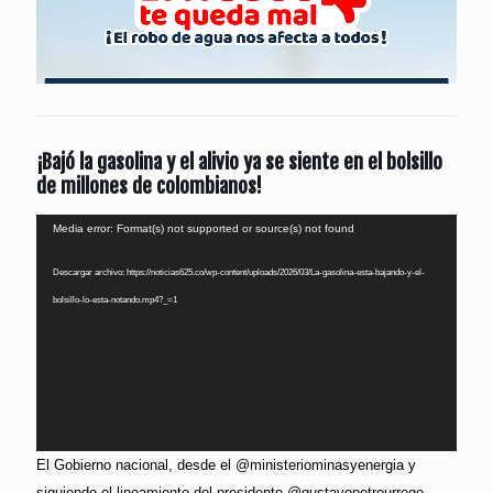
¡Bajó la gasolina y el alivio ya se siente en el bolsillo
de millones de colombianos!
Reproductor
Media error: Format(s) not supported or source(s) not found
de
Descargar archivo: https://noticias625.co/wp-content/uploads/2026/03/La-gasolina-esta-bajando-y-el-
vídeo
bolsillo-lo-esta-notando.mp4?_=1
El Gobierno nacional, desde el @ministeriominasyenergia y
siguiendo el lineamiento del presidente @gustavopetrourrego,