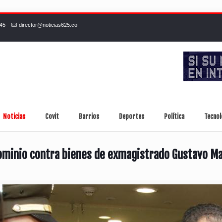
245
director@noticias625.co
Noticias
Covit
Barrios
Deportes
Política
Tecnol
ominio contra bienes de exmagistrado Gustavo Ma