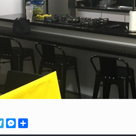
App
ebook
Telegram
Messenger
Compartir