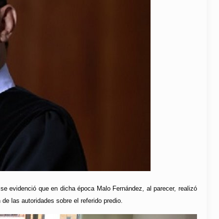
 se evidenció que en dicha época Malo Fernández, al parecer, realizó
de las autoridades sobre el referido predio.