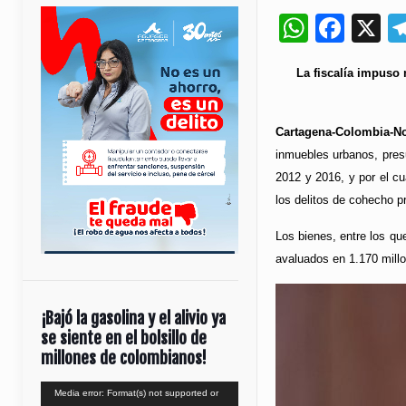
Whats
Fac
X
La fiscalía impuso
Cartagena-Colombia-No
inmuebles urbanos, presu
2012 y 2016, y por el c
los delitos de cohecho pr
Los bienes, entre los q
avaluados en 1.170 mill
¡Bajó la gasolina y el alivio ya
se siente en el bolsillo de
millones de colombianos!
Reproductor
Media error: Format(s) not supported or