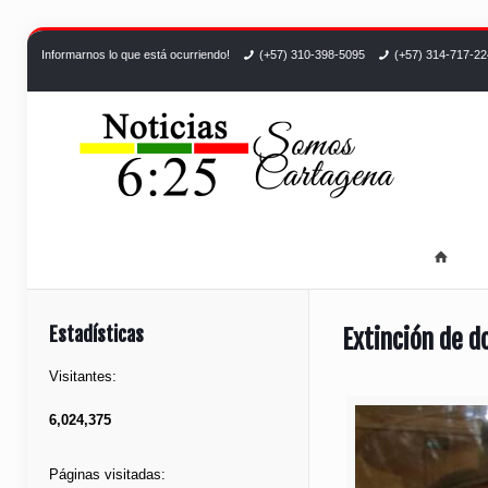
Informarnos lo que está ocurriendo!
(+57) 310-398-5095
(+57) 314-717-2
Estadísticas
Extinción de d
Visitantes:
6,024,375
Páginas visitadas: