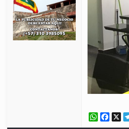
Whats
Fac
X