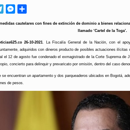
App
ebook
Telegram
Messenger
Compartir
 medidas cautelares con fines de extinción de dominio a bienes relacio
llamado ‘Cartel de la Toga’.
ticias625.co 26-10-2021
. La Fiscalía General de la Nación, con el apoy
ntamente, adquiridos con dineros producto de posibles actuaciones ilícitas
ual el 12 de agosto fue condenado el exmagistrado de la Corte Suprema de 
opio, concierto para delinquir y prevaricato por omisión, dentro del caso deno
ue se encuentran un apartamento y dos parqueaderos ubicados en Bogotá, adem
ones de pesos.