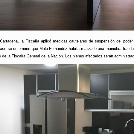
artagena, la Fiscalía aplicó medidas cautelares de suspensión del poder 
so se determinó que Malo Fernández habría realizado una maniobra fraudulen
te de la Fiscalía General de la Nación. Los bienes afectados serán administr