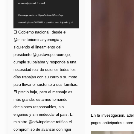
de
source(s) not found
vídeo
Descargar archivo: https://noticias625.co/wp-
content/uploads/2026/03/La-gasolina-esta-bajando-y-el-
bolsillo-lo-esta-notando.mp4?_=1
El Gobierno nacional, desde el
@ministeriominasyenergia y
siguiendo el lineamiento del
presidente @gustavopetrourrego,
cumple su palabra y responde a una
necesidad real de quienes todos los
días trabajan con su carro o su moto
para llevar el sustento a sus familias.
El precio baja, pero el mensaje es
más grande: estamos tomando
decisiones responsables, sin
engaños y sin endeudar al país. El
En la investigación, ade
ministro @edwinpalmae ratifica el
pagos anticipados sobre u
compromiso de avanzar con rigor