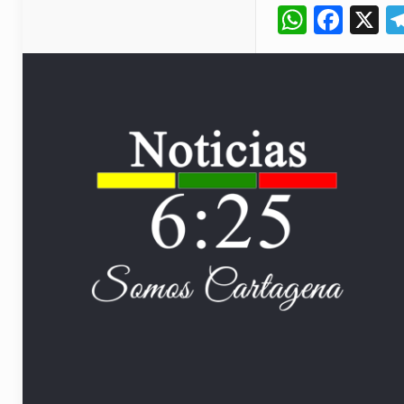
Whats
Fac
X