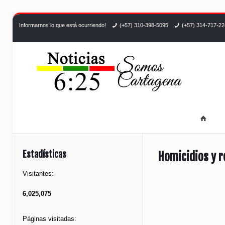
Informarnos lo que está ocurriendo!
(+57) 310-398-5095
(+57) 314-717-2
Estadísticas
Homicidios y r
Visitantes:
6,025,075
Páginas visitadas: