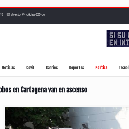
245
director@noticias625.co
Noticias
Covit
Barrios
Deportes
Política
Tecnol
obos en Cartagena van en ascenso