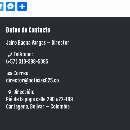
App
ebook
Telegram
Messenger
Compartir
Datos de Contacto
Jairo Baena Vargas –
Director
Teléfono:
(+57) 310-398-5095
Correo:
director@noticias625.co
Dirección:
Pié de la popa calle 29D #22-109
Cartagena, Bolívar – Colombia