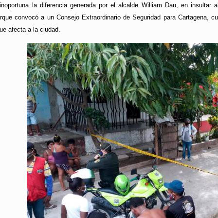
inoportuna la diferencia generada por el alcalde William Dau, en insultar a
orque convocó a un Consejo Extraordinario de Seguridad para Cartagena, cuan
ue afecta a la ciudad.