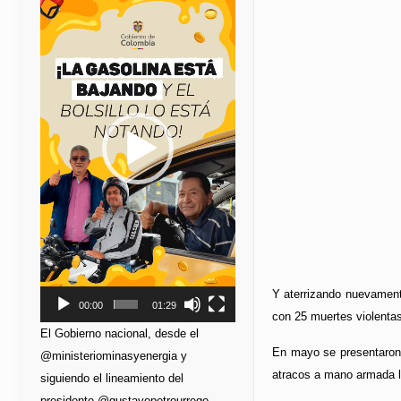
de
vídeo
Y aterrizando nuevamente
00:00
01:29
con 25 muertes violentas
El Gobierno nacional, desde el
En mayo se presentaron 8
@ministeriominasyenergia y
atracos a mano armada la
siguiendo el lineamiento del
presidente @gustavopetrourrego,