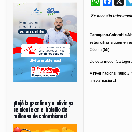
Whats
Fac
X
Se necesita intervenci
Cartagena-Colombia-No
estas cifras siguen en a
Cúcuta (55).
De este modo, Cartagena 
A nivel nacional hubo 2
a nivel nacional.
¡Bajó la gasolina y el alivio ya
se siente en el bolsillo de
millones de colombianos!
Reproductor