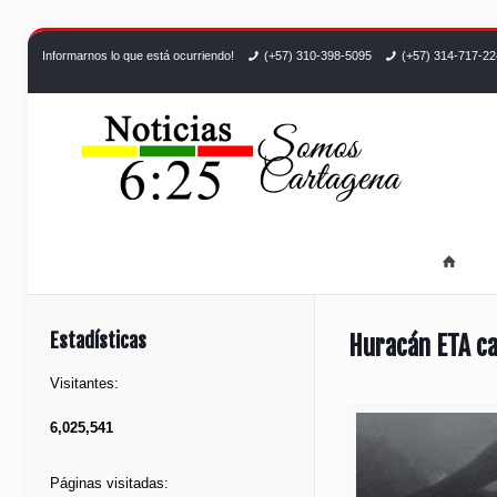
Informarnos lo que está ocurriendo!
(+57) 310-398-5095
(+57) 314-717-2
Estadísticas
Huracán ETA ca
Visitantes:
6,025,541
Páginas visitadas: