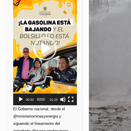
de
vídeo
00:00
01:29
El Gobierno nacional, desde el
@ministeriominasyenergia y
siguiendo el lineamiento del
presidente @gustavopetrourrego,