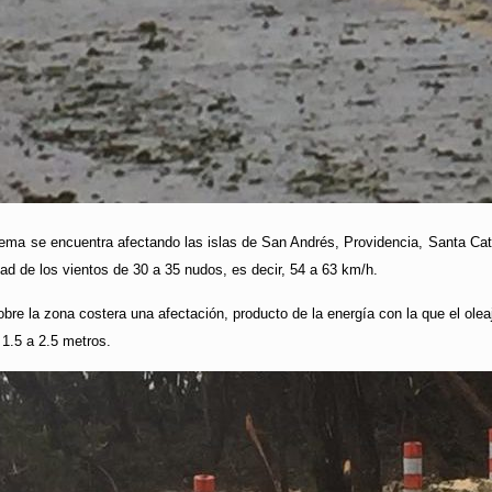
tema se encuentra afectando las islas de San Andrés, Providencia, Santa Cata
ad de los vientos de 30 a 35 nudos, es decir, 54 a 63 km/h.
re la zona costera una afectación, producto de la energía con la que el oleaj
 1.5 a 2.5 metros.