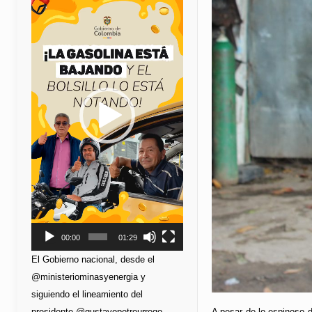
de
vídeo
00:00
01:29
El Gobierno nacional, desde el
@ministeriominasyenergia y
siguiendo el lineamiento del
A pesar de lo espinoso d
presidente @gustavopetrourrego,