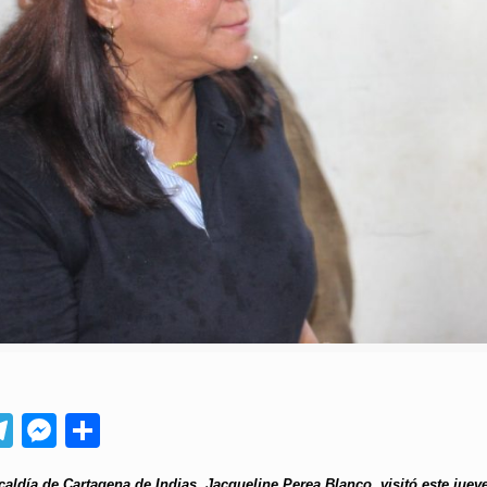
App
ebook
Telegram
Messenger
Compartir
lcaldía de Cartagena de Indias, Jacqueline Perea Blanco, visitó este ju