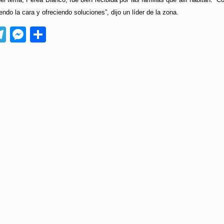
endo la cara y ofreciendo soluciones”, dijo un líder de la zona.
App
ebook
Telegram
Messenger
Compartir