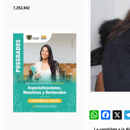
7,252,842
Whats
Fac
X
La candidata a la A