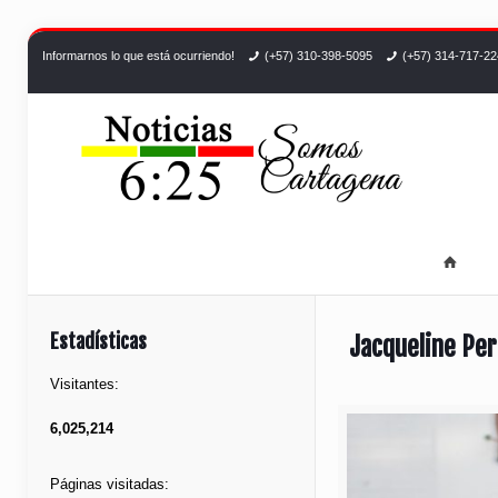
Informarnos lo que está ocurriendo!
(+57) 310-398-5095
(+57) 314-717-2
Estadísticas
Jacqueline Per
Visitantes:
6,025,214
Páginas visitadas: