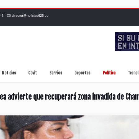
245
director@noticias625.co
Noticias
Covit
Barrios
Deportes
Política
Tecnol
ea advierte que recuperará zona invadida de Cha