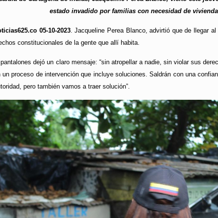
estado invadido por familias con necesidad de viviend
ticias625.co 05-10-2023
. Jacqueline Perea Blanco, advirtió que de llegar a
echos constitucionales de la gente que allí habita.
 pantalones dejó un claro mensaje: “sin atropellar a nadie, sin violar sus de
 un proceso de intervención que incluye soluciones. Saldrán con una confian
toridad, pero también vamos a traer solución”.