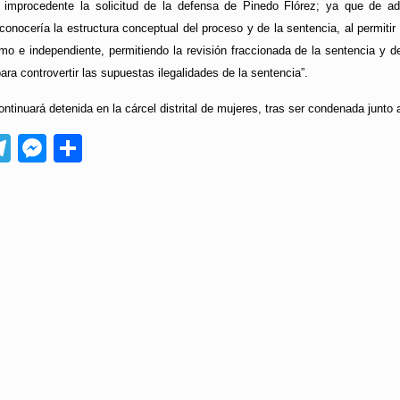
 improcedente la solicitud de la defensa de Pinedo Flórez; ya que de admi
onocería la estructura conceptual del proceso y de la sentencia, al permitir
mo e independiente, permitiendo la revisión fraccionada de la sentencia y d
ra controvertir las supuestas ilegalidades de la sentencia”.
ontinuará detenida en la cárcel distrital de mujeres, tras ser condenada junto 
App
ebook
Telegram
Messenger
Compartir