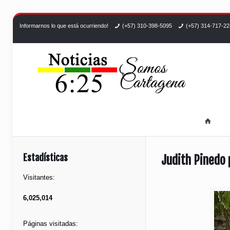
Informarnos lo que está ocurriendo!
(+57) 310-398-5095
(+57) 314-717-2
Estadísticas
Judith Pinedo 
Visitantes:
6,025,014
Páginas visitadas: