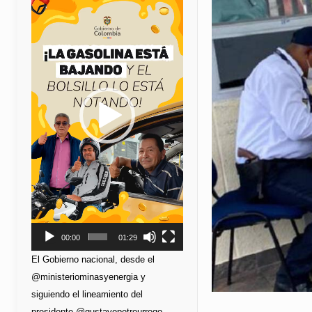
de
vídeo
00:00
01:29
El Gobierno nacional, desde el
@ministeriominasyenergia y
siguiendo el lineamiento del
presidente @gustavopetrourrego,