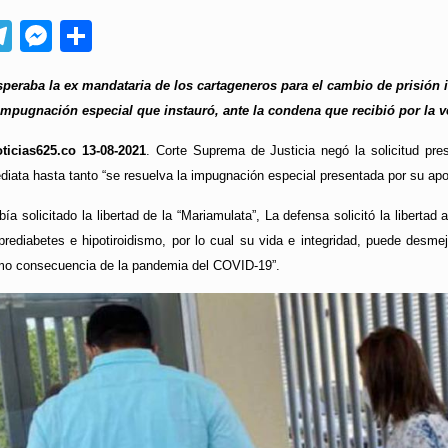
App
ebook
Telegram
Messenger
Compartir
peraba la ex mandataria de los cartageneros para el cambio de prisión in
impugnación especial que instauró, ante la condena que recibió por la ve
ticias625.co 13-08-2021
. Corte Suprema de Justicia negó la solicitud pre
diata hasta tanto “se resuelva la impugnación especial presentada por su ap
a solicitado la libertad de la “Mariamulata”, La defensa solicitó la liberta
rediabetes e hipotiroidismo, por lo cual su vida e integridad, puede desmejo
mo consecuencia de la pandemia del COVID-19”.