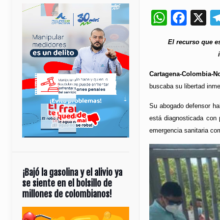
Whats
Fac
X
El recurso que es
Cartagena-Colombia-No
buscaba su libertad inme
Su abogado defensor habí
está diagnosticada con p
emergencia sanitaria co
¡Bajó la gasolina y el alivio ya
se siente en el bolsillo de
millones de colombianos!
Reproductor