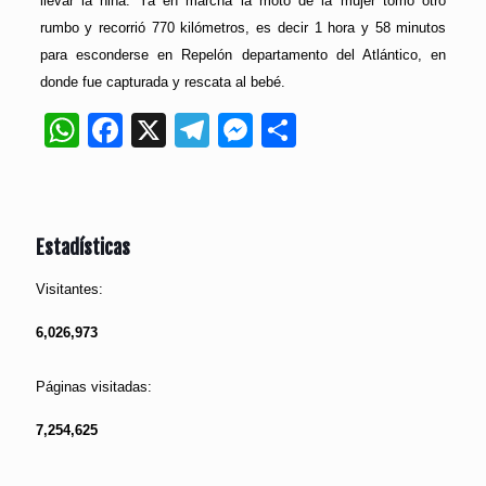
llevar la niña. Ya en marcha la moto de la mujer tomó otro
rumbo y recorrió 770 kilómetros, es decir 1 hora y 58 minutos
para esconderse en Repelón departamento del Atlántico, en
donde fue capturada y rescata al bebé.
WhatsApp
Facebook
X
Telegram
Messenger
Compartir
Estadísticas
Visitantes:
6,026,973
Páginas visitadas:
7,254,625