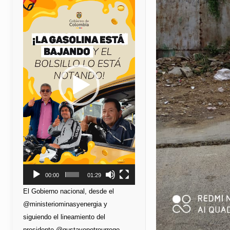
de
vídeo
00:00
01:29
El Gobierno nacional, desde el
@ministeriominasyenergia y
siguiendo el lineamiento del
presidente @gustavopetrourrego,