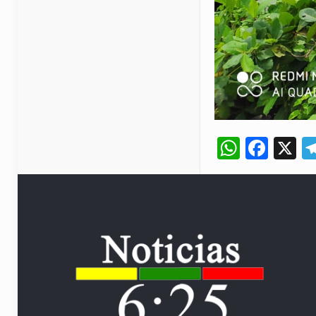
Whats
Fac
X