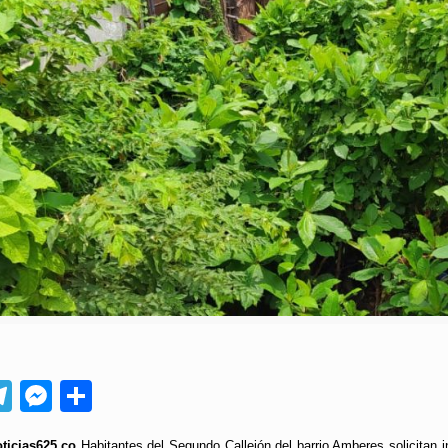
App
ebook
Telegram
Messenger
Compartir
ticias625.co
Habitantes del Segundo Callejón del barrio Amberes solicitan i