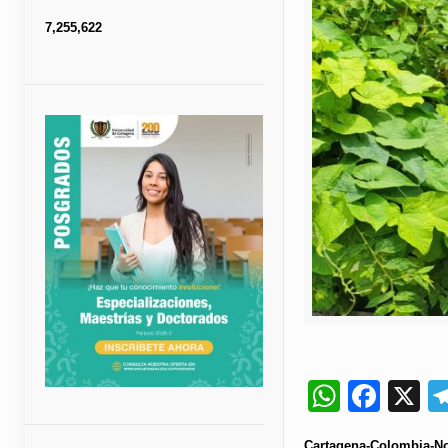
7,255,622
Whats
Fac
X
Cartagena-Colombia-No