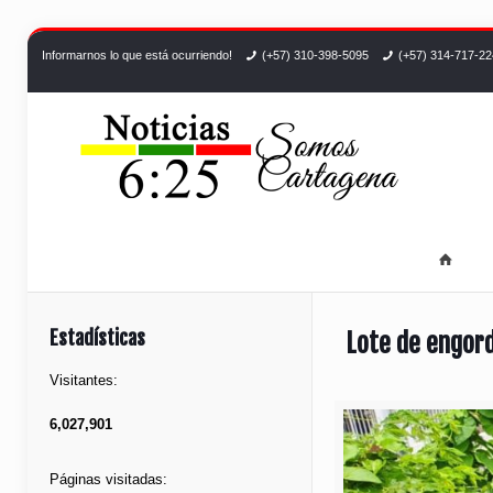
Informarnos lo que está ocurriendo!
(+57) 310-398-5095
(+57) 314-717-2
Estadísticas
Lote de engord
Visitantes:
6,027,901
Páginas visitadas: