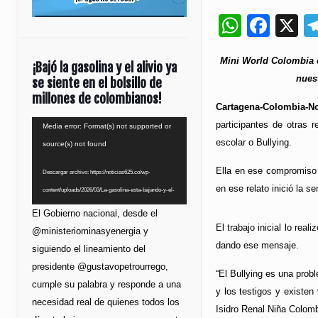
Whats
Fac
X
Mini World Colombia
¡Bajó la gasolina y el alivio ya
nues
se siente en el bolsillo de
millones de colombianos!
Cartagena-Colombia-No
participantes de otras 
Reproductor
Media error: Format(s) not supported or
escolar o Bullying.
de
source(s) not found
vídeo
Ella en ese compromiso c
Descargar archivo: https://noticias625.co/wp-
en ese relato inició la s
content/uploads/2026/03/La-gasolina-esta-bajando-y-el-
bolsillo-lo-esta-notando.mp4?_=1
El Gobierno nacional, desde el
El trabajo inicial lo rea
@ministeriominasyenergia y
dando ese mensaje.
siguiendo el lineamiento del
presidente @gustavopetrourrego,
“El Bullying es una probl
cumple su palabra y responde a una
y los testigos y existen 
necesidad real de quienes todos los
Isidro Renal Niña Colomb