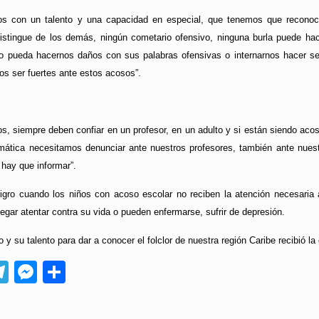
os con un talento y una capacidad en especial, que tenemos que reconoc
 distingue de los demás, ningún cometario ofensivo, ninguna burla puede 
ro pueda hacernos daños con sus palabras ofensivas o internarnos hacer s
s ser fuertes ante estos acosos”.
, siempre deben confiar en un profesor, en un adulto y si están siendo acos
emática necesitamos denunciar ante nuestros profesores, también ante nuestr
 hay que informar”.
ligro cuando los niños con acoso escolar no reciben la atención necesaria
legar atentar contra su vida o pueden enfermarse, sufrir de depresión.
o y su talento para dar a conocer el folclor de nuestra región Caribe recibió 
App
ebook
Telegram
Messenger
Compartir