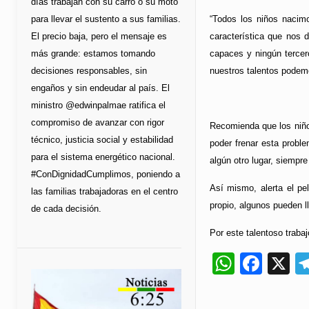
días trabajan con su carro o su moto
para llevar el sustento a sus familias.
“Todos los niños nacim
El precio baja, pero el mensaje es
característica que nos
más grande: estamos tomando
capaces y ningún terce
decisiones responsables, sin
nuestros talentos podemo
engaños y sin endeudar al país. El
ministro @edwinpalmae ratifica el
compromiso de avanzar con rigor
Recomienda que los niños
técnico, justicia social y estabilidad
poder frenar esta probl
para el sistema energético nacional.
algún otro lugar, siempre
#ConDignidadCumplimos, poniendo a
Así mismo, alerta el pe
las familias trabajadoras en el centro
propio, algunos pueden l
de cada decisión.
Por este talentoso trabaj
Whats
Fac
X