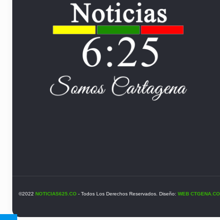
©2022
NOTICIAS625.CO
- Todos Los Derechos Reservados. Diseño:
WEB CTGENA.CO