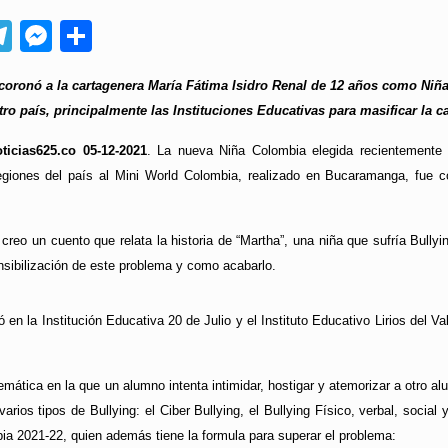
App
ebook
Telegram
Messenger
Compartir
coronó a la cartagenera María Fátima Isidro Renal de 12 años como Niña
tro país, principalmente las Instituciones Educativas para masificar la 
ticias625.co 05-12-2021
. La nueva Niña Colombia elegida recientemente 
regiones del país al Mini World Colombia, realizado en Bucaramanga, fue 
reo un cuento que relata la historia de “Martha”, una niña que sufría Bull
ensibilización de este problema y como acabarlo.
lizó en la Institución Educativa 20 de Julio y el Instituto Educativo Lirios del
emática en la que un alumno intenta intimidar, hostigar y atemorizar a otro al
varios tipos de Bullying: el Ciber Bullying, el Bullying Físico, verbal, soci
ia 2021-22, quien además tiene la formula para superar el problema: