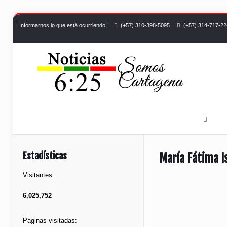
Informarnos lo que está ocurriendo!
(+57) 310-398-5095
(+57) 314-717-2
Estadísticas
María Fátima I
Visitantes:
6,025,752
Páginas visitadas: