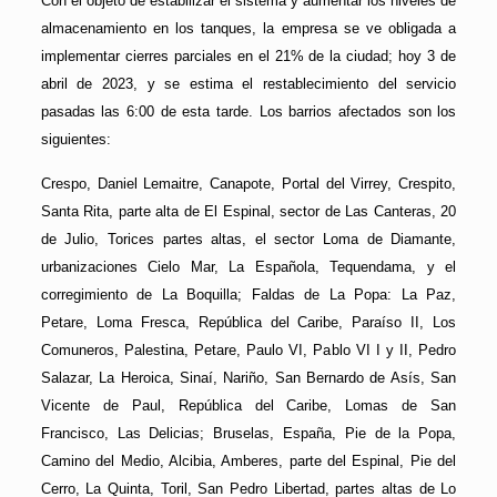
Con el objeto de estabilizar el sistema y aumentar los niveles de
almacenamiento en los tanques, la empresa se ve obligada a
implementar cierres parciales en el 21% de la ciudad; hoy 3 de
abril de 2023, y se estima el restablecimiento del servicio
pasadas las 6:00 de esta tarde. Los barrios afectados son los
siguientes:
Crespo, Daniel Lemaitre, Canapote, Portal del Virrey, Crespito,
Santa Rita, parte alta de El Espinal, sector de Las Canteras, 20
de Julio, Torices partes altas, el sector Loma de Diamante,
urbanizaciones Cielo Mar, La Española, Tequendama, y el
corregimiento de La Boquilla; Faldas de La Popa: La Paz,
Petare, Loma Fresca, República del Caribe, Paraíso II, Los
Comuneros, Palestina, Petare, Paulo VI, Pablo VI I y II, Pedro
Salazar, La Heroica, Sinaí, Nariño, San Bernardo de Asís, San
Vicente de Paul, República del Caribe, Lomas de San
Francisco, Las Delicias; Bruselas, España, Pie de la Popa,
Camino del Medio, Alcibia, Amberes, parte del Espinal, Pie del
Cerro, La Quinta, Toril, San Pedro Libertad, partes altas de Lo