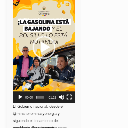
de
vídeo
00:00
01:29
El Gobierno nacional, desde el
@ministeriominasyenergia y
siguiendo el lineamiento del
presidente @gustavopetrourrego,