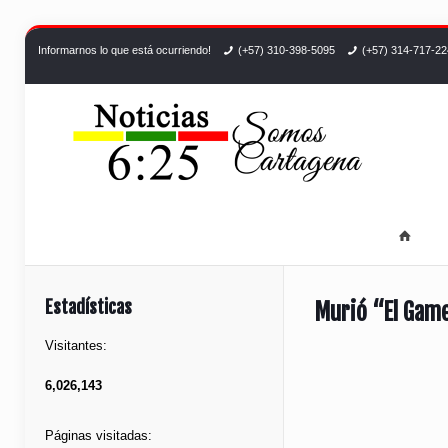
Informarnos lo que está ocurriendo!
(+57) 310-398-5095
(+57) 314-717-2
Estadísticas
Murió “El Game
Visitantes:
6,026,143
Páginas visitadas: