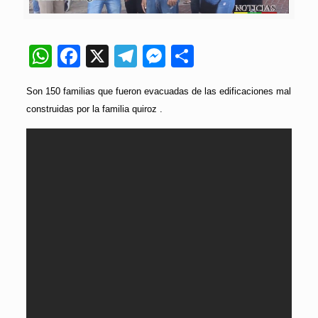
WhatsApp
Facebook
X
Telegram
Messenger
Compartir
Son 150 familias que fueron evacuadas de las edificaciones mal
construidas por la familia quiroz .