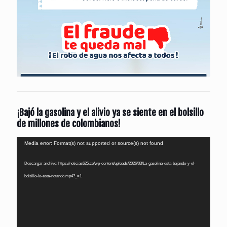
¡Bajó la gasolina y el alivio ya se siente en el bolsillo
de millones de colombianos!
Reproductor
Media error: Format(s) not supported or source(s) not found
de
Descargar archivo: https://noticias625.co/wp-content/uploads/2026/03/La-gasolina-esta-bajando-y-el-
vídeo
bolsillo-lo-esta-notando.mp4?_=1