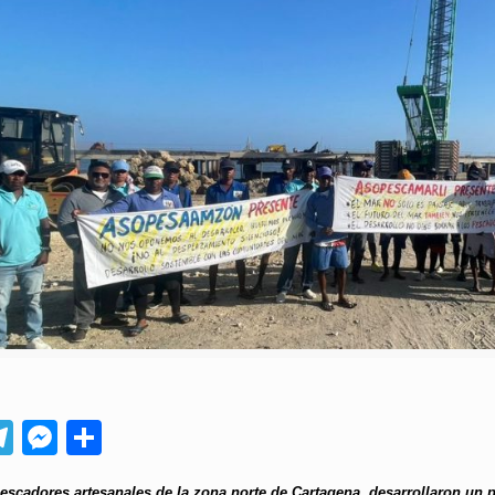
App
ebook
Telegram
Messenger
Compartir
escadores artesanales de la zona norte de Cartagena, desarrollaron un p