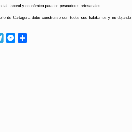
ocial, laboral y económica para los pescadores artesanales.
ollo de Cartagena debe construirse con todos sus habitantes y no dejando 
App
ebook
Telegram
Messenger
Compartir