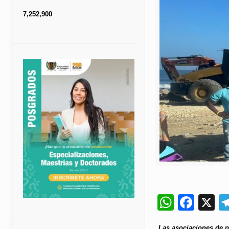
7,252,900
Whats
Fac
X
Las asociaciones de p