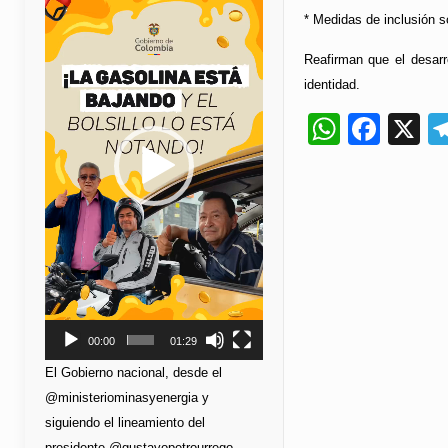
de
* Medidas de inclusión s
vídeo
Reafirman que el desarr
identidad.
Whats
Fac
X
00:00
01:29
El Gobierno nacional, desde el
@ministeriominasyenergia y
siguiendo el lineamiento del
presidente @gustavopetrourrego,