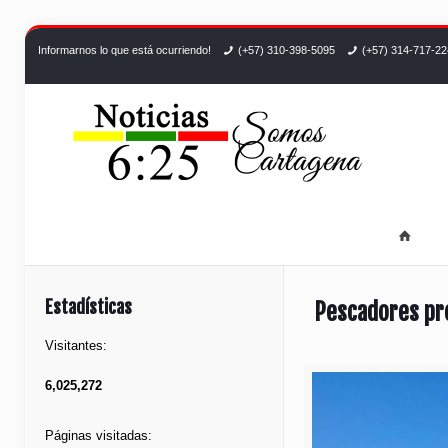
Informarnos lo que está ocurriendo!
(+57) 310-398-5095
(+57) 314-717-2
Estadísticas
Pescadores pro
Visitantes:
6,025,272
Páginas visitadas: