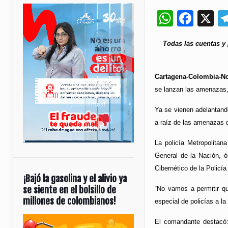
Whats
Fac
X
Todas las cuentas y 
Cartagena-Colombia-No
se lanzan las amenazas, 
Ya se vienen adelantand
a raíz de las amenazas d
La policía Metropolitan
General de la Nación, ó
Cibernético de la Polic
¡Bajó la gasolina y el alivio ya
se siente en el bolsillo de
“No vamos a permitir qu
millones de colombianos!
especial de policías a l
Reproductor
El comandante destacó: 