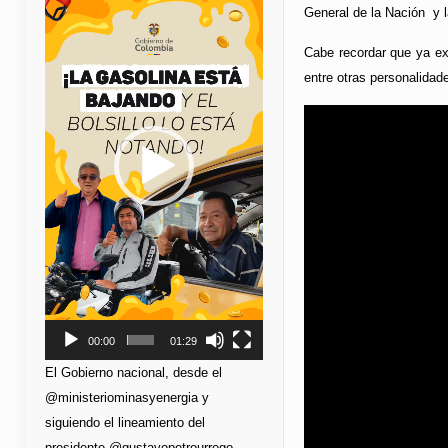
de
General de la Nación y l
vídeo
Cabe recordar que ya exi
entre otras personalidad
00:00
01:29
El Gobierno nacional, desde el
@ministeriominasyenergia y
siguiendo el lineamiento del
presidente @gustavopetrourrego,