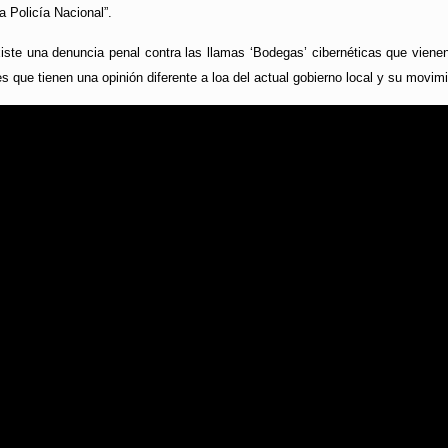
a Policía Nacional”.
ste una denuncia penal contra las llamas ‘Bodegas’ cibernéticas que vienen 
es que tienen una opinión diferente a loa del actual gobierno local y su mov