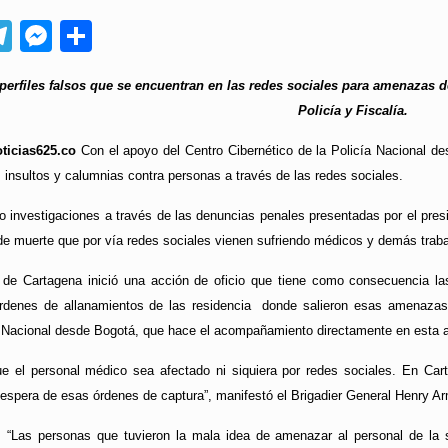
App
ebook
Telegram
Messenger
Compartir
perfiles falsos que se encuentran en las redes sociales para amenazas d
Policía y Fiscalía.
ticias625.co
Con el apoyo del Centro Cibernético de la Policía Nacional de
insultos y calumnias contra personas a través de las redes sociales.
o investigaciones a través de las denuncias penales presentadas por el pres
e muerte que por vía redes sociales vienen sufriendo médicos y demás trabaj
a de Cartagena inició una acción de oficio que tiene como consecuencia la
rdenes de allanamientos de las residencia donde salieron esas amenazas q
ía Nacional desde Bogotá, que hace el acompañamiento directamente en esta a
e el personal médico sea afectado ni siquiera por redes sociales. En Car
a espera de esas órdenes de captura”, manifestó el Brigadier General Henry 
“Las personas que tuvieron la mala idea de amenazar al personal de la sa