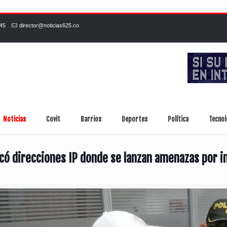
245
director@noticias625.co
Noticias
Covit
Barrios
Deportes
Política
Tecnol
ficó direcciones IP donde se lanzan amenazas por i