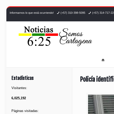
Informarnos lo que está ocurriendo!
(+57) 310-398-5095
(+57) 314-717-2
Estadísticas
Policía identi
Visitantes:
6,025,192
Páginas visitadas: