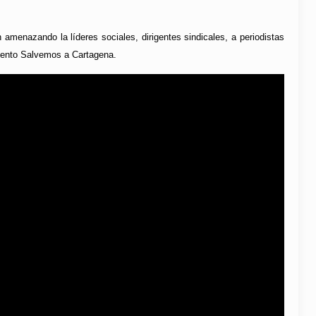
amenazando la líderes sociales, dirigentes sindicales, a periodistas
imiento Salvemos a Cartagena.