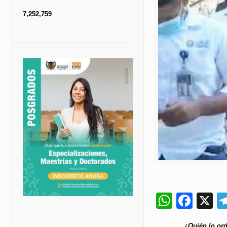
7,252,759
Whats
Fac
X
¿Quién lo ord