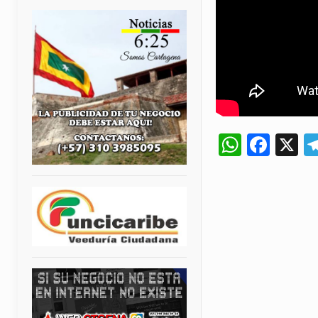
Whats
Fac
X