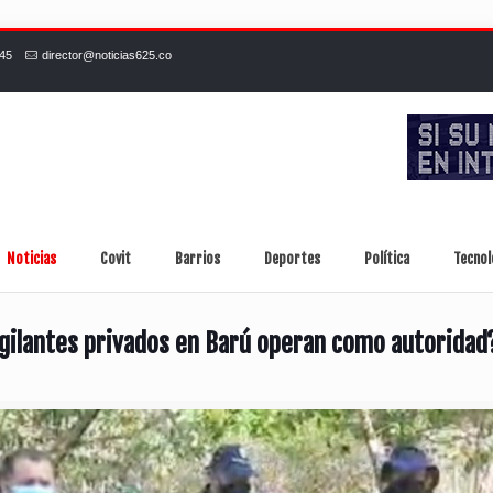
245
director@noticias625.co
Noticias
Covit
Barrios
Deportes
Política
Tecnol
igilantes privados en Barú operan como autoridad