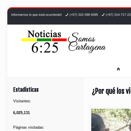
Informarnos lo que está ocurriendo!
(+57) 310-398-5095
(+57) 314-717-2
Estadísticas
¿Por qué los v
Visitantes:
6,025,131
Páginas visitadas: