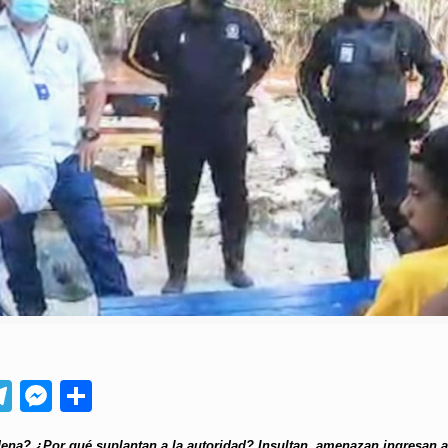
App
ebook
Telegram
Messenger
Compartir
ena? ¿Por qué suplantan a la autoridad? Insultan, amenazan ingresan a 