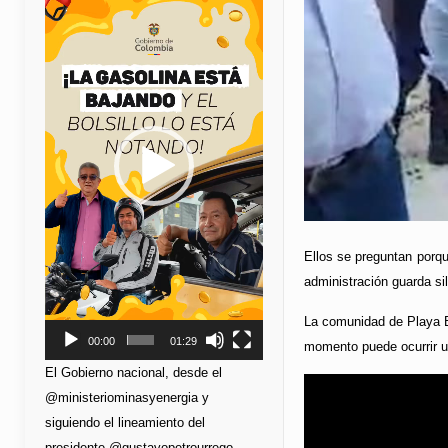
de
vídeo
Ellos se preguntan porqu
administración guarda si
La comunidad de Playa B
00:00
01:29
momento puede ocurrir u
El Gobierno nacional, desde el
@ministeriominasyenergia y
siguiendo el lineamiento del
presidente @gustavopetrourrego,