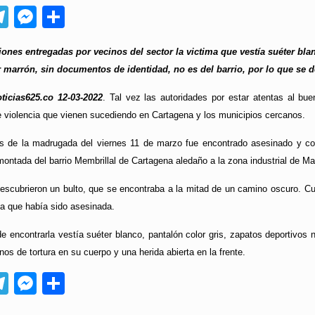
App
ebook
Telegram
Messenger
Compartir
ones entregadas por vecinos del sector la victima que vestía suéter bla
 marrón, sin documentos de identidad, no es del barrio, por lo que se de
ticias625.co 12-03-2022
. Tal vez las autoridades por estar atentas al bu
e violencia que vienen sucediendo en Cartagena y los municipios cercanos.
 de la madrugada del viernes 11 de marzo fue encontrado asesinado y con
ontada del barrio Membrillal de Cartagena aledaño a la zona industrial de M
escubrieron un bulto, que se encontraba a la mitad de un camino oscuro. Cu
na que había sido asesinada.
 encontrarla vestía suéter blanco, pantalón color gris, zapatos deportivos 
os de tortura en su cuerpo y una herida abierta en la frente.
App
ebook
Telegram
Messenger
Compartir