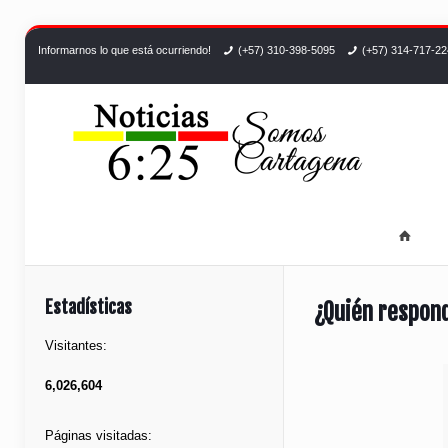
Informarnos lo que está ocurriendo!
(+57) 310-398-5095
(+57) 314-717-2
Estadísticas
¿Quién respond
Visitantes:
6,026,604
Páginas visitadas: