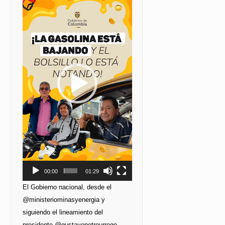
de
vídeo
00:00
01:29
El Gobierno nacional, desde el
@ministeriominasyenergia y
siguiendo el lineamiento del
presidente @gustavopetrourrego,