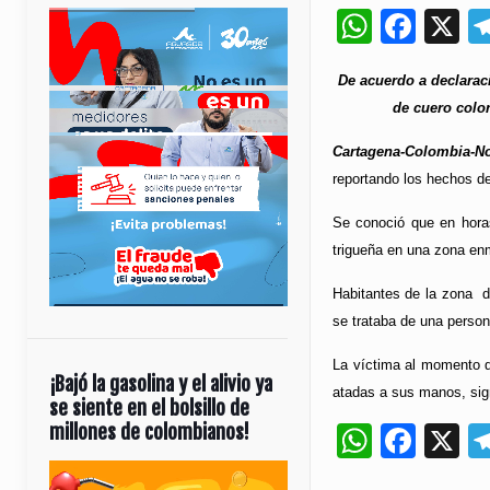
Whats
Fac
X
De acuerdo a declaraci
de cuero color
Cartagena-Colombia-No
reportando los hechos d
Se conoció que en horas
trigueña en una zona enm
Habitantes de la zona d
se trataba de una perso
La víctima al momento de
¡Bajó la gasolina y el alivio ya
atadas a sus manos, sign
se siente en el bolsillo de
millones de colombianos!
Whats
Fac
X
Reproductor