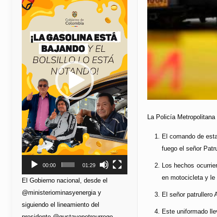
de
vídeo
La Policía Metropolitana
El comando de esta
fuego el señor Patr
Los hechos ocurrier
00:00
01:29
en motocicleta y le
El Gobierno nacional, desde el
@ministeriominasyenergia y
El señor patrullero
siguiendo el lineamiento del
Este uniformado lle
presidente @gustavopetrourrego,