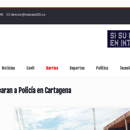
245
director@noticias625.co
Noticias
Covit
Barrios
Deportes
Política
Tecnol
paran a Policía en Cartagena