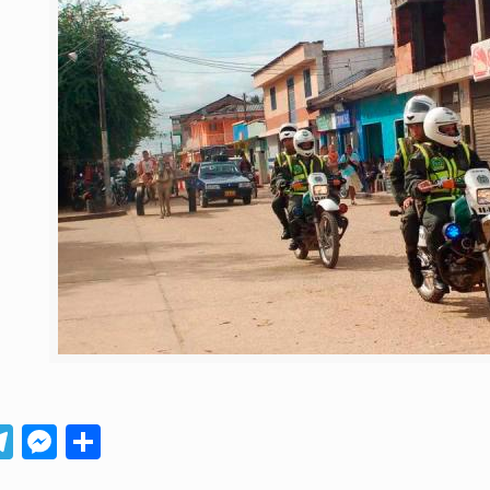
App
ebook
Telegram
Messenger
Compartir