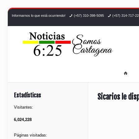
Informarnos lo que está ocurriendo!
(+57) 310-398-5095
(+57) 314-717-2
Estadísticas
Sicarios le dis
Visitantes:
6,024,228
Páginas visitadas: