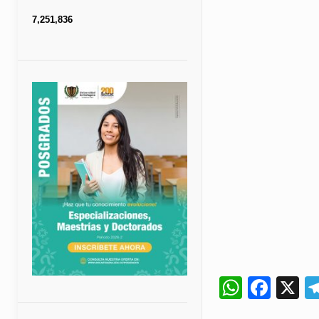
7,251,836
Whats
Fac
X