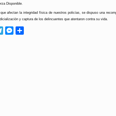
erza Disponible.
que afectan la integridad física de nuestros policías, se dispuso una reco
udicialización y captura de los delincuentes que atentaron contra su vida.
App
ebook
Telegram
Messenger
Compartir