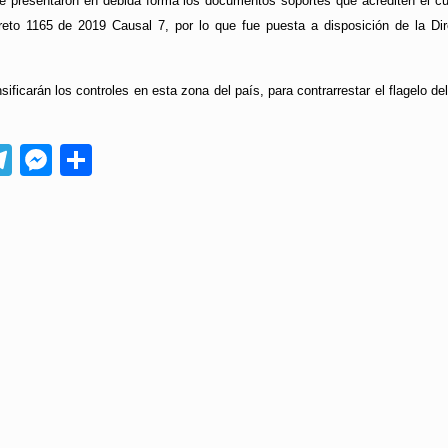
se presentaron en debida forma los documentos soportes que acrediten el cu
reto 1165 de 2019 Causal 7, por lo que fue puesta a disposición de la Di
sificarán los controles en esta zona del país, para contrarrestar el flagelo d
App
ebook
Telegram
Messenger
Compartir