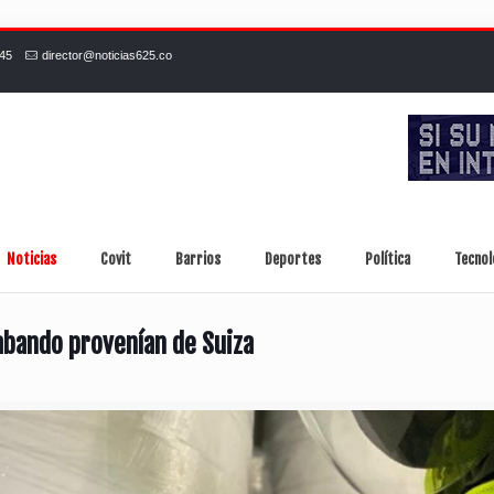
245
director@noticias625.co
Noticias
Covit
Barrios
Deportes
Política
Tecnol
abando provenían de Suiza