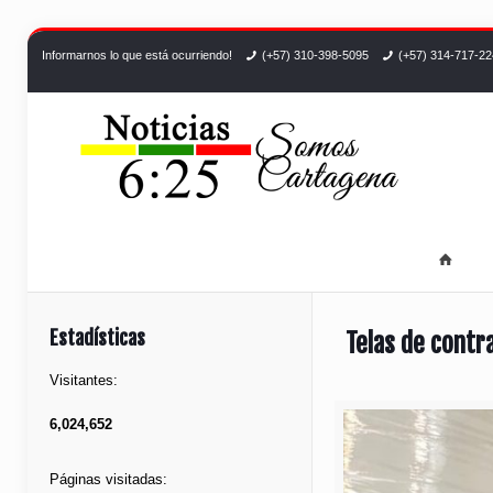
Informarnos lo que está ocurriendo!
(+57) 310-398-5095
(+57) 314-717-2
Estadísticas
Telas de contr
Visitantes:
6,024,652
Páginas visitadas: