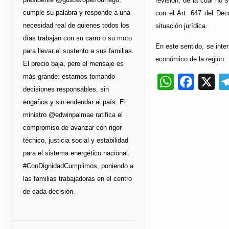
revisión, de la cual no 
cumple su palabra y responde a una
con el Art. 647 del Dec
necesidad real de quienes todos los
situación jurídica.
días trabajan con su carro o su moto
En este sentido, se inten
para llevar el sustento a sus familias.
económico de la región.
El precio baja, pero el mensaje es
más grande: estamos tomando
Whats
Fac
X
decisiones responsables, sin
engaños y sin endeudar al país. El
ministro @edwinpalmae ratifica el
compromiso de avanzar con rigor
técnico, justicia social y estabilidad
para el sistema energético nacional.
#ConDignidadCumplimos, poniendo a
las familias trabajadoras en el centro
de cada decisión.