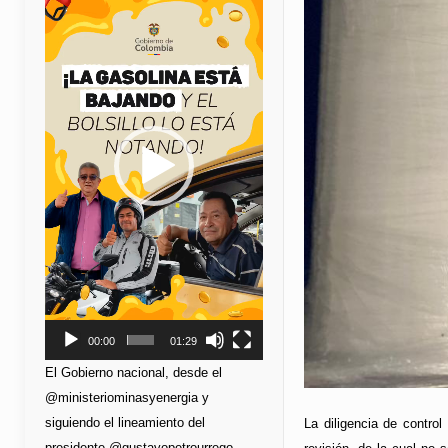
de
vídeo
00:00
01:29
El Gobierno nacional, desde el
@ministeriominasyenergia y
siguiendo el lineamiento del
La diligencia de contro
presidente @gustavopetrourrego,