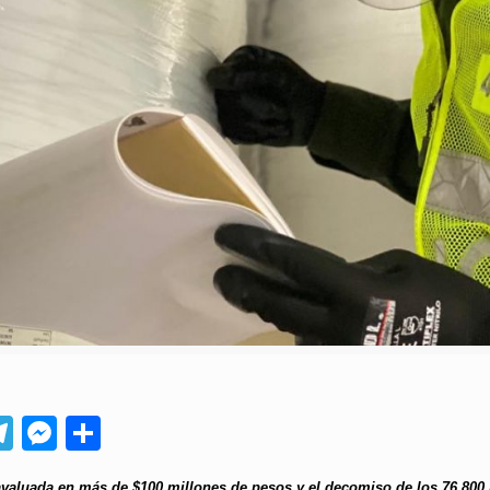
App
ebook
Telegram
Messenger
Compartir
valuada en más de $100 millones de pesos y el decomiso de los 76.800 