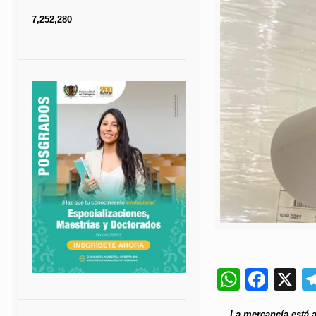
7,252,280
Whats
Fac
X
La mercancía está a