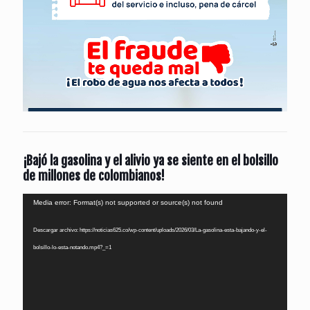
¡Bajó la gasolina y el alivio ya se siente en el bolsillo
de millones de colombianos!
Reproductor
Media error: Format(s) not supported or source(s) not found
de
Descargar archivo: https://noticias625.co/wp-content/uploads/2026/03/La-gasolina-esta-bajando-y-el-
vídeo
bolsillo-lo-esta-notando.mp4?_=1